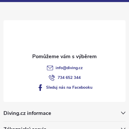
a
t
í
info
@
diving.cz
734 652 344
Sleduj nás na Facebooku
Diving.cz informace