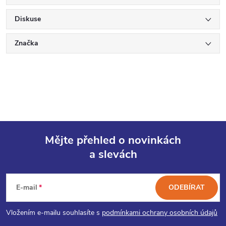
Diskuse
Značka
Mějte přehled o novinkách
a slevách
Z
á
E-mail
ODEBÍRAT
p
Vložením e-mailu souhlasíte s
podmínkami ochrany osobních údajů