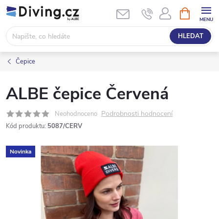
Přejít
NÁKUPNÍ
KOŠÍK
na
obsah
HLEDAT
Čepice
ALBE čepice Červená
Podrobnosti hodnocení
Neohodnoceno
Kód produktu:
5087/CERV
Novinka