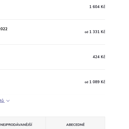
1 604 Kč
2022
1 331 Kč
od
424 Kč
1 089 Kč
od
ktů
NEJPRODÁVANĚJŠÍ
ABECEDNĚ