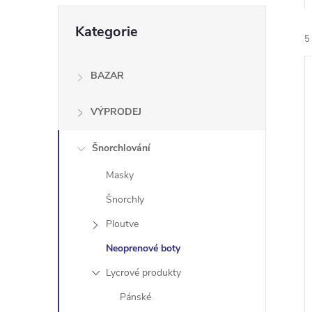
e
Přeskočit
Kategorie
kategorie
5
l
BAZAR
VÝPRODEJ
Šnorchlování
í
i
Masky
Šnorchly
Ploutve
Neoprenové boty
Lycrové produkty
Pánské