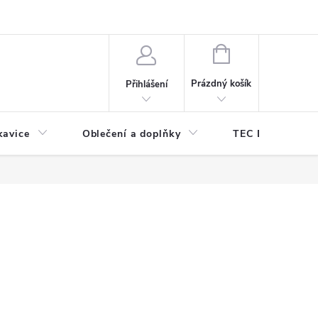
odmínky ochrany osobních údajů
Odstoupení od kupní smlouvy
NÁKUPNÍ
KOŠÍK
Prázdný košík
Přihlášení
kavice
Oblečení a doplňky
TEC DIVE