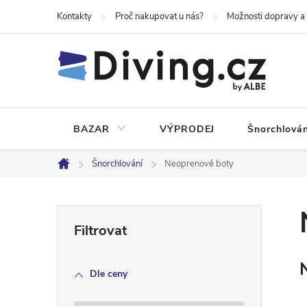
Přejít
Kontakty
Proč nakupovat u nás?
Možnosti dopravy a
na
obsah
BAZAR
VÝPRODEJ
Šnorchlován
Šnorchlování
Neoprenové boty
Domů
P
o
Dle ceny
s