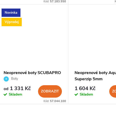
o
Kód:
57.183.550
u
d
Novinka
k
Výprodej
u
t
k
ů
t
ů
Neoprenové boty SCUBAPRO
Neoprenové boty Aq
EVERFLEX ARCH 5mm 2022
Superzip 5mm
Boty
1 331 Kč
1 604 Kč
od
ZOBRAZIT
Z
Skladem
Skladem
Kód:
57.044.100