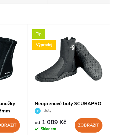
Tip
Výprodej
onožky
Neoprenové boty SCUBAPRO
,5mm
DELTA 5mm
Boty
1 089 Kč
od
OBRAZIT
ZOBRAZIT
Skladem