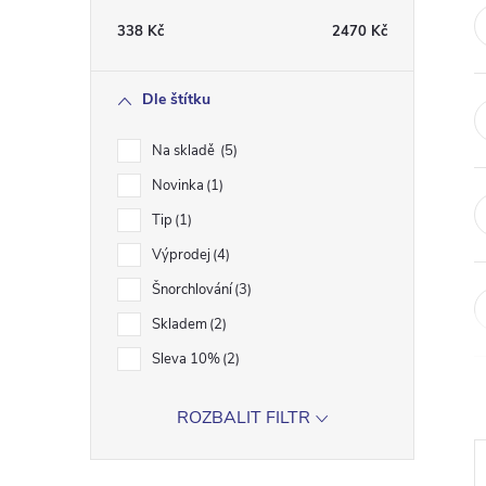
t
338
Kč
2470
Kč
r
Dle štítku
a
Na skladě
5
n
Novinka
1
Tip
1
n
Výprodej
4
í
Šnorchlování
3
Skladem
2
p
Sleva 10%
2
a
ROZBALIT FILTR
n