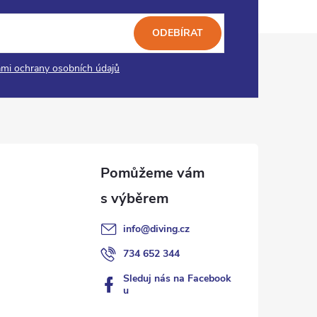
ODEBÍRAT
mi ochrany osobních údajů
info
@
diving.cz
734 652 344
Sleduj nás na Facebook
u