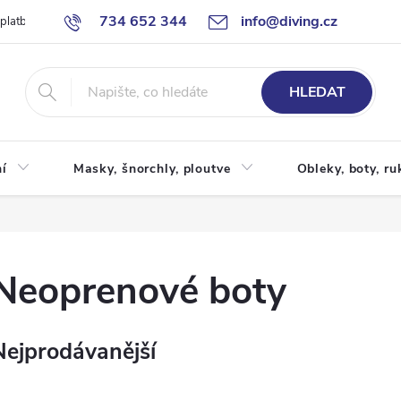
734 652 344
info@diving.cz
 platby
Jak nakupovat
Obchodní podmínky
Reklamace
P
HLEDAT
í
Masky, šnorchly, ploutve
Obleky, boty, ru
Neoprenové boty
Nejprodávanější