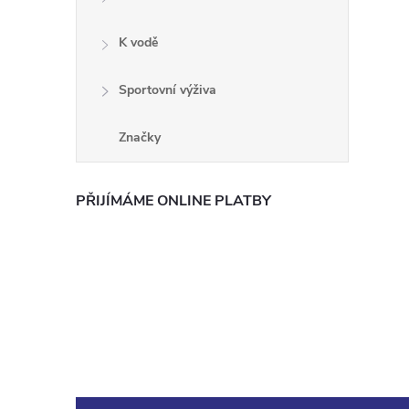
K vodě
Sportovní výživa
Značky
i
PŘIJÍMÁME ONLINE PLATBY