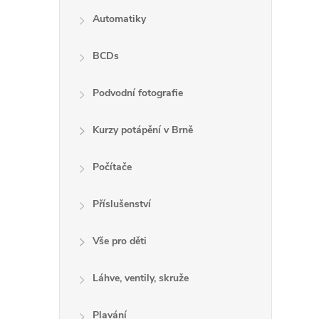
Automatiky
BCDs
l
Podvodní fotografie
Kurzy potápění v Brně
Počítače
Příslušenství
í
Vše pro děti
r
Láhve, ventily, skruže
Plavání