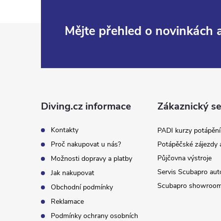
Z
Mějte přehled o novinkách
á
p
a
Diving.cz informace
Zákaznický se
t
Kontakty
PADI kurzy potápění
Proč nakupovat u nás?
Potápěčské zájezdy 
í
Půjčovna výstroje
Možnosti dopravy a platby
Servis Scubapro aut
Jak nakupovat
Scubapro showroo
Obchodní podmínky
Reklamace
Podmínky ochrany osobních