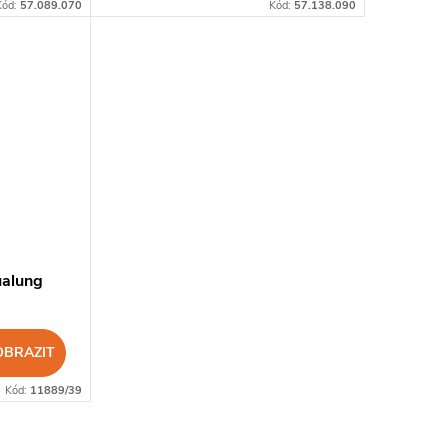
Kód:
57.089.070
Kód:
57.138.090
ualung
OBRAZIT
Kód:
11889/39