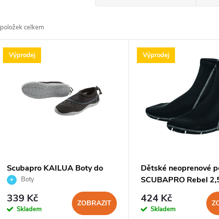
a
položek celkem
z
V
Výprodej
Výprodej
e
ý
n
p
p
s
r
p
Scubapro KAILUA Boty do
Dětské neoprenové p
o
vody
SCUBAPRO Rebel 2
Boty
r
339 Kč
424 Kč
d
ZOBRAZIT
Z
Skladem
Skladem