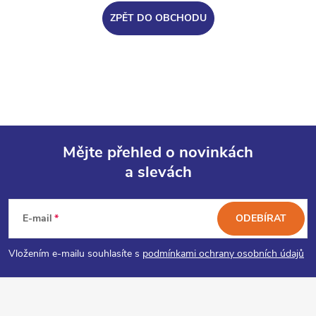
ZPĚT DO OBCHODU
Mějte přehled o novinkách
a slevách
Z
á
E-mail
ODEBÍRAT
p
Vložením e-mailu souhlasíte s
podmínkami ochrany osobních údajů
a