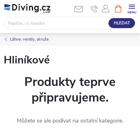
Přejít
NÁKUPNÍ
KOŠÍK
na
obsah
HLEDAT
Láhve, ventily, skruže
Hliníkové
Produkty teprve
připravujeme.
Můžete se ale podívat na ostatní kategorie.