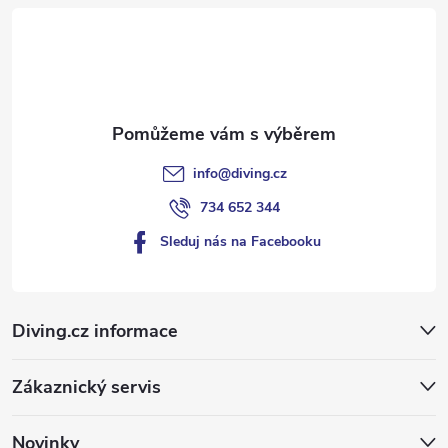
t
í
info
@
diving.cz
734 652 344
Sleduj nás na Facebooku
Diving.cz informace
Zákaznický servis
Novinky