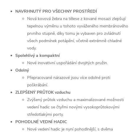
NAVRHNUTÝ PRO VŠECHNY PROSTŘEDÍ
Nová kovová žebra na tělese z kované mosazi zlepšují
tepelnou výměnu u tohoto vyváženého membránového
prvního stupně, díky tomu je vybaven pro zvládnutí
všech podmínek potápění, včetně extrémně chladné
vody.
Spolehlivý a kompaktní
Nové inovativní uspořádání dvojitých pružin.
Odolný
Přepracované nárazové jsou více odolné proti
poškrábání.
ZLEPŠENÝ PRŮTOK vzduchu
Zvýšený průtok vzduchu a maximalizované možnosti
vedení hadic se čtyřmi novými vysokoprůtokovými
středotlakými porty.
POHODLNÉ VEDNÍ HADIC
Nové vedení hadic je nyní pohodlnější, s dvěma