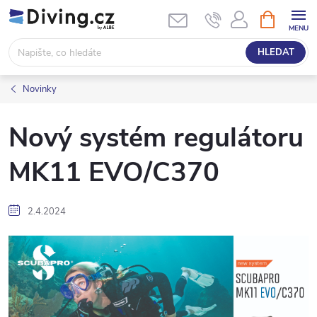
Přejít
NÁKUPNÍ
KOŠÍK
na
obsah
HLEDAT
Novinky
Nový systém regulátoru
MK11 EVO/C370
2.4.2024