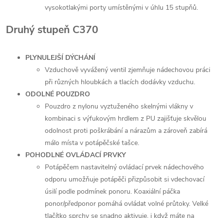
vysokotlakými porty umístěnými v úhlu 15 stupňů.
Druhý stupeň C370
PLYNULEJŠÍ DÝCHÁNÍ
Vzduchově vyvážený ventil zjemňuje nádechovou práci
při různých hloubkách a tlacích dodávky vzduchu.
ODOLNÉ POUZDRO
Pouzdro z nylonu vyztuženého skelnými vlákny v
kombinaci s výfukovým hrdlem z PU zajišťuje skvělou
odolnost proti poškrábání a nárazům a zároveň zabírá
málo místa v potápěčské tašce.
POHODLNÉ OVLÁDACÍ PRVKY
Potápěčem nastavitelný ovládací prvek nádechového
odporu umožňuje potápěči přizpůsobit si vdechovací
úsilí podle podmínek ponoru. Koaxiální páčka
ponor/předponor pomáhá ovládat volné průtoky. Velké
tlačítko sprchy se snadno aktivuje, i když máte na