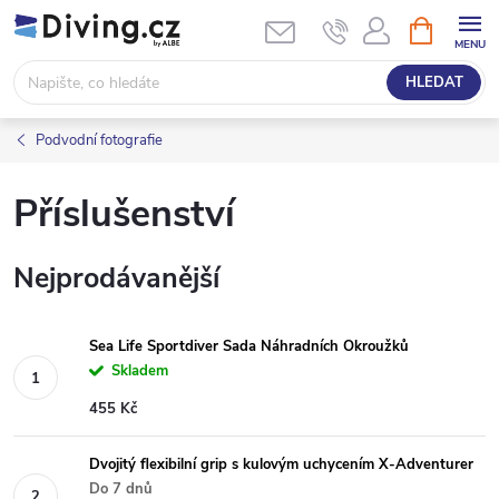
Přejít
NÁKUPNÍ
KOŠÍK
na
obsah
HLEDAT
Podvodní fotografie
Příslušenství
Nejprodávanější
Sea Life Sportdiver Sada Náhradních Okroužků
Skladem
455 Kč
Dvojitý flexibilní grip s kulovým uchycením X-Adventurer
Do 7 dnů