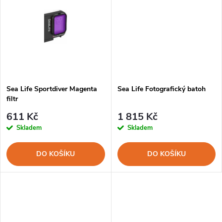
u
k
k
t
t
ů
ů
Sea Life Sportdiver Magenta
Sea Life Fotografický batoh
filtr
611 Kč
1 815 Kč
Skladem
Skladem
DO KOŠÍKU
DO KOŠÍKU