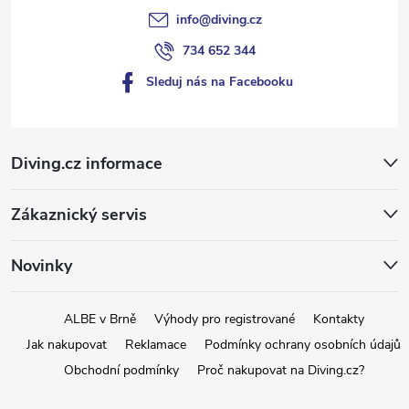
info
@
diving.cz
ý
734 652 344
p
Sleduj nás na Facebooku
i
s
Diving.cz informace
u
Zákaznický servis
Novinky
ALBE v Brně
Výhody pro registrované
Kontakty
Jak nakupovat
Reklamace
Podmínky ochrany osobních údajů
Obchodní podmínky
Proč nakupovat na Diving.cz?