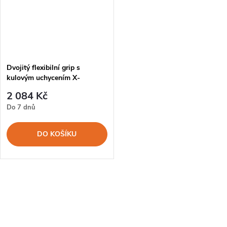
Dvojitý flexibilní grip s
kulovým uchycením X-
Adventurer
2 084 Kč
Do 7 dnů
DO KOŠÍKU
O
v