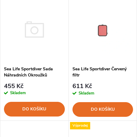
V
Nejprodávanější
z
ý
Abecedně
e
p
n
i
í
s
Sea Life Sportdiver Sada
p
Sea Life Sportdiver Červený
Náhradních Okroužků
filtr
p
r
455 Kč
611 Kč
r
Skladem
Skladem
o
o
DO KOŠÍKU
DO KOŠÍKU
d
d
Výprodej
u