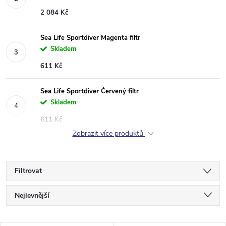
2 084 Kč
Sea Life Sportdiver Magenta filtr
Skladem
611 Kč
Sea Life Sportdiver Červený filtr
Skladem
611 Kč
Zobrazit více produktů
Filtrovat
Ř
Nejlevnější
a
Nejdražší