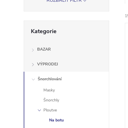
ROZBALIT FILTR
e
1
l
Přeskočit
Kategorie
kategorie
BAZAR
í
VÝPRODEJ
i
Šnorchlování
Masky
Šnorchly
Ploutve
Na botu