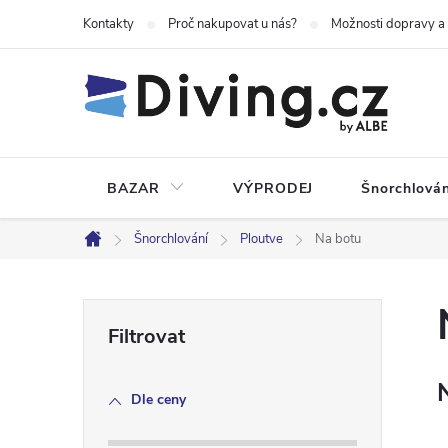
Přejít
Kontakty
Proč nakupovat u nás?
Možnosti dopravy a
na
obsah
BAZAR
VÝPRODEJ
Šnorchlován
Šnorchlování
Ploutve
Na botu
Domů
P
o
Dle ceny
s