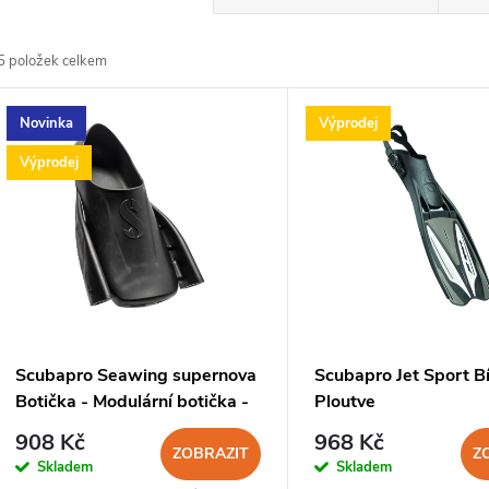
a
5
položek celkem
z
V
Novinka
Výprodej
e
ý
Výprodej
n
p
p
s
r
p
Scubapro Seawing supernova
Scubapro Jet Sport Bí
o
Botička - Modulární botička -
Ploutve
r
fit pocket
908 Kč
968 Kč
d
ZOBRAZIT
Z
Skladem
Skladem