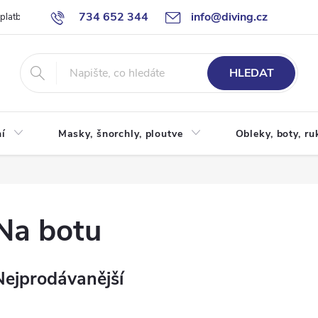
734 652 344
info@diving.cz
 platby
Jak nakupovat
Obchodní podmínky
Reklamace
P
HLEDAT
í
Masky, šnorchly, ploutve
Obleky, boty, ru
Na botu
Nejprodávanější