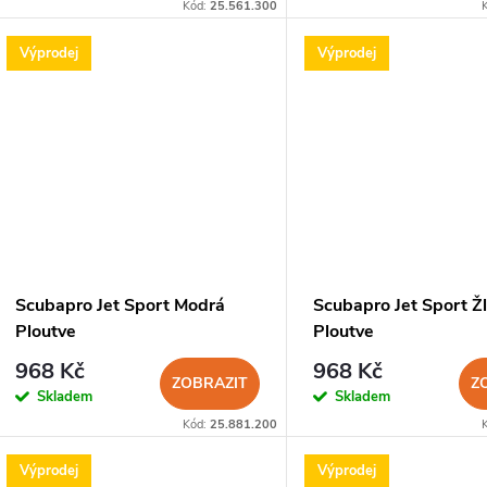
o
Kód:
25.561.300
u
d
Výprodej
Výprodej
k
u
t
k
ů
t
ů
Scubapro Jet Sport Modrá
Scubapro Jet Sport Ž
Ploutve
Ploutve
968 Kč
968 Kč
ZOBRAZIT
Z
Skladem
Skladem
Kód:
25.881.200
Výprodej
Výprodej