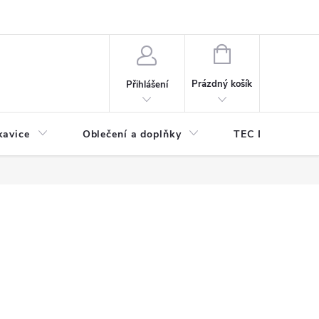
odmínky ochrany osobních údajů
Odstoupení od kupní smlouvy
NÁKUPNÍ
KOŠÍK
Prázdný košík
Přihlášení
kavice
Oblečení a doplňky
TEC DIVE