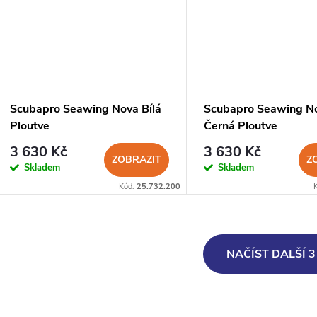
Scubapro Seawing Nova Bílá
Scubapro Seawing N
Ploutve
Černá Ploutve
3 630 Kč
3 630 Kč
ZOBRAZIT
Z
Skladem
Skladem
Kód:
25.732.200
O
NAČÍST DALŠÍ 
v