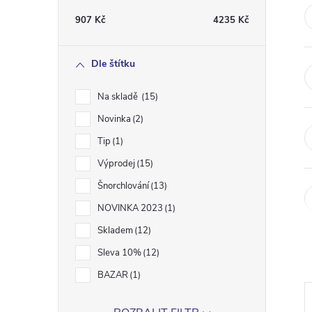
t
907
Kč
4235
Kč
r
Dle štítku
a
Na skladě
15
n
Novinka
2
Tip
1
n
Výprodej
15
í
Šnorchlování
13
NOVINKA 2023
1
p
Skladem
12
a
Sleva 10%
12
BAZAR
1
n