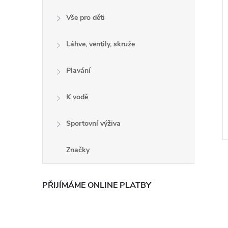
Vše pro děti
Láhve, ventily, skruže
Plavání
K vodě
Sportovní výživa
Značky
PŘIJÍMÁME ONLINE PLATBY
l