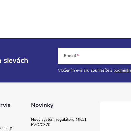
á
d
a
c
E-mail
a slevách
p
Vložením e-mailu souhlasíte s
podmínka
v
k
rvis
Novinky
y
Nový systém regulátoru MK11
v
EVO/C370
a cesty