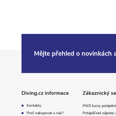
í
Z
Mějte přehled o novinkách
á
r
p
a
Diving.cz informace
Zákaznický se
t
Kontakty
PADI kurzy potápění
Proč nakupovat u nás?
Potápěčské zájezdy 