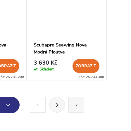
ova
Scubapro Seawing Nova
Modrá Ploutve
3 630 Kč
OBRAZIT
ZOBRAZIT
Skladem
Kód:
25.731.200
Kód:
25.733.300
S
3
1
2
t
r
á