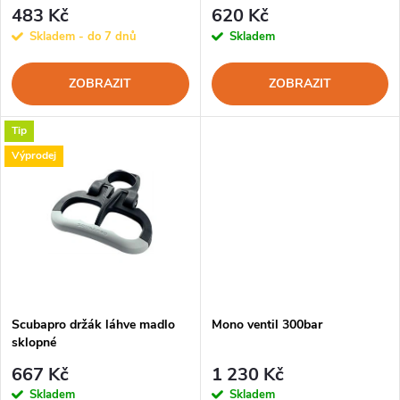
p
r
483 Kč
620 Kč
r
Skladem - do 7 dnů
Skladem
o
o
ZOBRAZIT
ZOBRAZIT
d
d
Tip
u
Výprodej
u
k
k
t
t
ů
ů
Scubapro držák láhve madlo
Mono ventil 300bar
sklopné
667 Kč
1 230 Kč
Skladem
Skladem