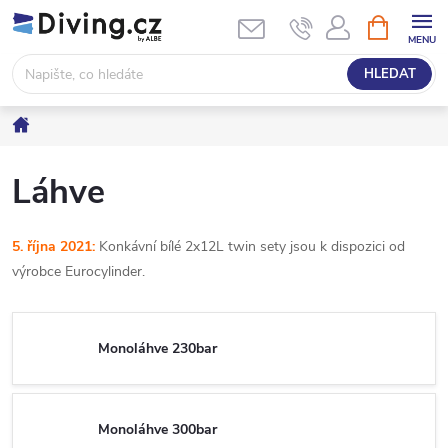
Přejít
NÁKUPNÍ
KOŠÍK
na
obsah
HLEDAT
Domů
Láhve
5. října 2021:
Konkávní bílé 2x12L twin sety jsou k dispozici od
výrobce Eurocylinder.
Monoláhve 230bar
Monoláhve 300bar