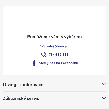
t
v
ý
í
p
i
s
info
@
diving.cz
u
734 652 344
Sleduj nás na Facebooku
Diving.cz informace
Zákaznický servis