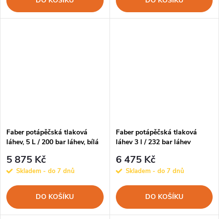
DO KOŠÍKU
DO KOŠÍKU
Faber potápěčská tlaková
Faber potápěčská tlaková
láhev, 5 L / 200 bar láhev, bílá
láhev 3 l / 232 bar láhev
(bez botky)
5 875 Kč
6 475 Kč
Skladem - do 7 dnů
Skladem - do 7 dnů
DO KOŠÍKU
DO KOŠÍKU