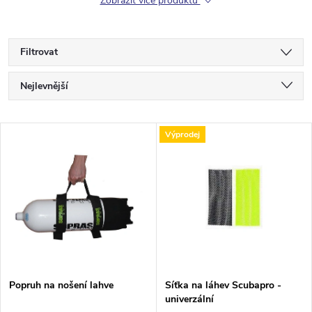
Zobrazit více produktů
Filtrovat
Ř
Nejlevnější
a
Nejdražší
V
Výprodej
Nejprodávanější
z
ý
Abecedně
e
p
n
i
í
s
p
Popruh na nošení lahve
Síťka na láhev Scubapro -
univerzální