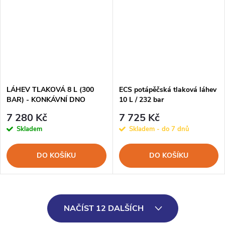
LÁHEV TLAKOVÁ 8 L (300
ECS potápěčská tlaková láhev
BAR) - KONKÁVNÍ DNO
10 L / 232 bar
ŠOPOVANÁ
7 280 Kč
7 725 Kč
Skladem
Skladem - do 7 dnů
DO KOŠÍKU
DO KOŠÍKU
O
NAČÍST 12 DALŠÍCH
v