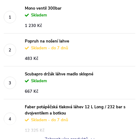
Mono ventil 300bar
Skladem
1 230 Kč
Popruh na nošení lahve
Skladem - do 7 dnů
483 Kč
Scubapro držák láhve madlo sklopné
Skladem
667 Kč
Faber potápěčská tlaková láhev 12 L Long / 232 bar s
dvojventilem a botkou
Skladem - do 7 dnů
12 325 Kč