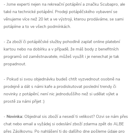
- Jsme experti nejen na rekreační potápění a značku Scubapro, ale
také na technické potápění. Prodeji potápěčského vybavení se
věnujeme více než 20 let a ve výstroji, kterou prodáváme, se sami
potápíme a to ve všech podmínkách.
- Za zboží či potápěčské služby pohodlně zaplať online platební
kartou nebo na dobírku a v případě, že máš body z benefitních
programů od zaměstnavatele, můžeš využít i je nenechat je tak
propadnout.
- Pokud si svou objednávku budeš chtít vyzvednout osobně na
prodejně a dát s námi kafe a prodiskutovat poslední trendy či
novinky z potápění, není nic jednoduššího než si udělat výlet a
prostě za námi přijet :)
-
Novinka:
Objednal sis zboží a nesedí ti velikost? Ozvi se nám přes
chat nebo email a vyžádej si odeslání zboží zdarma zpět do ALBE
přes Zásilkovnu. Po nahlášení ti do dalšího dne pošleme údaje pro