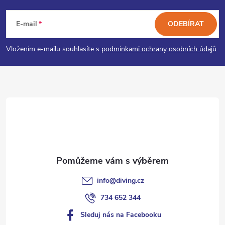
á
E-mail
ODEBÍRAT
p
Vložením e-mailu souhlasíte s
podmínkami ochrany osobních údajů
a
t
í
info
@
diving.cz
734 652 344
Sleduj nás na Facebooku