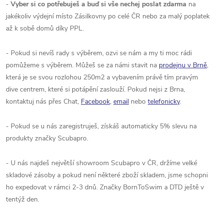
-
Vyber si co potřebuješ a buď si vše nechej poslat
zdarma
na
jakékoliv výdejní místo Zásilkovny po celé ČR nebo za malý poplatek
až k sobě domů díky PPL.
- Pokud si nevíš rady s výběrem,
ozvi se nám a my ti moc rádi
pomůžeme s výběrem. Můžeš se za námi stavit na
prodejnu v Brně
,
která je se svou rozlohou 250m2 a vybavením právě tím pravým
dive centrem, které si potápění zaslouží. Pokud nejsi z Brna,
kontaktuj nás přes Chat,
Facebook
,
email
nebo
telefonicky
.
- Pokud se u nás zaregistruješ, získáš automaticky 5% slevu na
produkty značky Scubapro.
- U nás najdeš největší showroom Scubapro v ČR, držíme velké
skladové zásoby a pokud není některé zboží skladem, jsme schopni
ho expedovat v rámci 2-3 dnů. Značky BornToSwim a DTD ještě v
tentýž den.