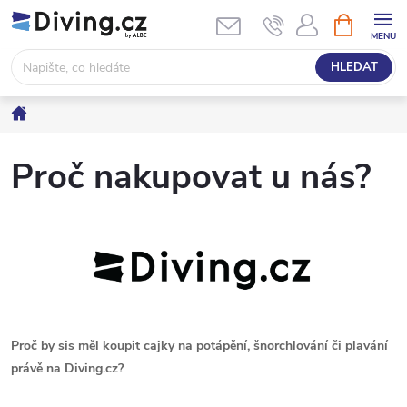
Přejít
NÁKUPNÍ
KOŠÍK
na
obsah
HLEDAT
Domů
Proč nakupovat u nás?
Proč by sis měl koupit cajky na potápění, šnorchlování či plavání
právě na Diving.cz?