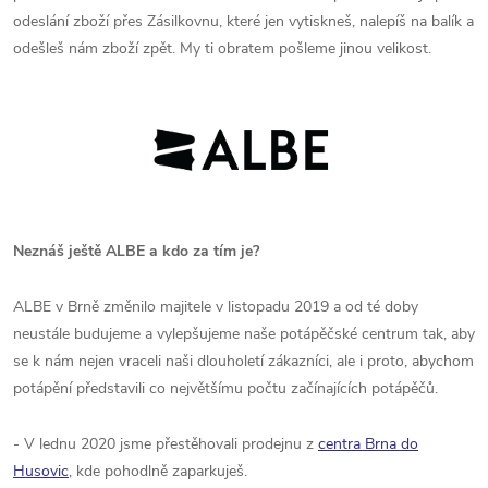
odeslání zboží přes Zásilkovnu, které jen vytiskneš, nalepíš na balík a
odešleš nám zboží zpět. My ti obratem pošleme jinou velikost.
Neznáš ještě ALBE a kdo za tím je?
ALBE v Brně změnilo majitele v listopadu 2019 a od té doby
neustále budujeme a vylepšujeme naše potápěčské centrum tak, aby
se k nám nejen vraceli naši dlouholetí zákazníci, ale i proto, abychom
potápění představili co největšímu počtu začínajících potápěčů.
- V lednu 2020 jsme přestěhovali prodejnu z
centra Brna do
Husovic
, kde pohodlně zaparkuješ.