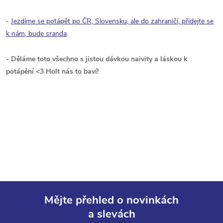
-
Jezdíme se potápět po ČR, Slovensku, ale do zahraničí, přidejte se
k nám, bude sranda
.
- Děláme toto všechno s jistou dávkou naivity a láskou k
potápění <3 Holt nás to baví!
Mějte přehled o novinkách
a slevách
Z