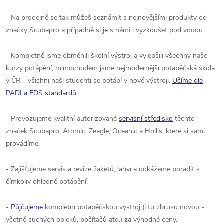
- Na prodejně se tak můžeš seznámit s nejnovějšími produkty od
značky Scubapro a případně si je s námi i vyzkoušet pod vodou.
- Kompletně jsme obměnili školní výstroj a vylepšili všechny naše
kurzy potápění, mimochodem jsme nejmodernější potápěčská škola
v ČR - všichni naši studenti se potápí v nové výstroji.
Učíme dle
PADI a EDS standardů
.
- Provozujeme kvalitní autorizované
servisní středisko
těchto
značek Scubapro, Atomic, Zeagle, Oceanic a Hollis, které si sami
provádíme.
- Zajišťujeme servis a revize žaketů, lahví a dokážeme poradit s
čímkoliv ohledně potápění.
-
Půjčujeme
kompletní potápěčskou výstroj (i tu zbrusu novou -
včetně suchých obleků, počítačů atd.) za výhodné ceny.