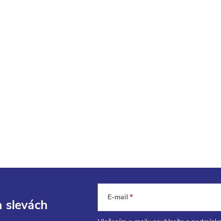
E-mail
a slevách