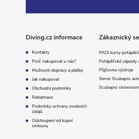
á
p
a
Diving.cz informace
Zákaznický se
t
Kontakty
PADI kurzy potápění
Proč nakupovat u nás?
Potápěčské zájezdy 
í
Půjčovna výstroje
Možnosti dopravy a platby
Servis Scubapro aut
Jak nakupovat
Scubapro showroo
Obchodní podmínky
Reklamace
Podmínky ochrany osobních
údajů
Odstoupení od kupní
smlouvy