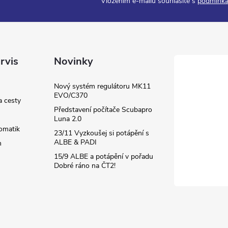
Vložením e-mailu souhlasíte s
podmínka
rvis
Novinky
Nový systém regulátoru MK11
EVO/C370
a cesty
Představení počítače Scubapro
Luna 2.0
omatik
23/11 Vyzkoušej si potápění s
ALBE & PADI
m
15/9 ALBE a potápění v pořadu
Dobré ráno na ČT2!