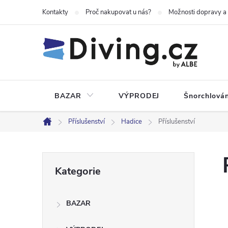
Přejít
Kontakty
Proč nakupovat u nás?
Možnosti dopravy a
na
obsah
BAZAR
VÝPRODEJ
Šnorchlován
Příslušenství
Hadice
Příslušenství
Domů
P
Přeskočit
Kategorie
kategorie
o
BAZAR
s