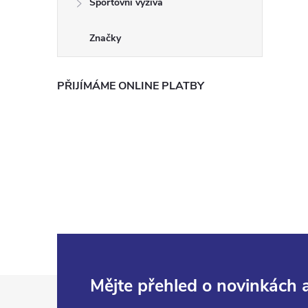
Sportovní výživa
Značky
PŘIJÍMÁME ONLINE PLATBY
Z
Mějte přehled o novinkách