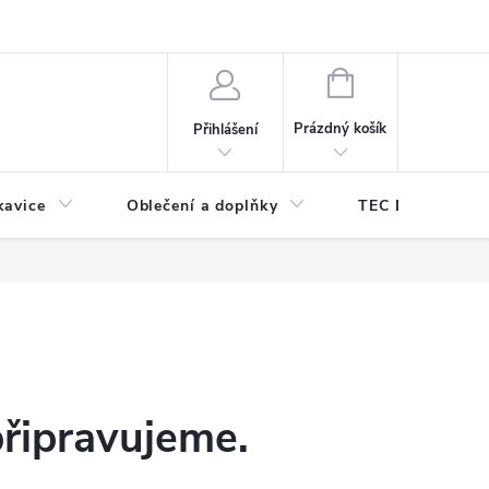
odmínky ochrany osobních údajů
Odstoupení od kupní smlouvy
NÁKUPNÍ
KOŠÍK
Prázdný košík
Přihlášení
kavice
Oblečení a doplňky
TEC DIVE
připravujeme.