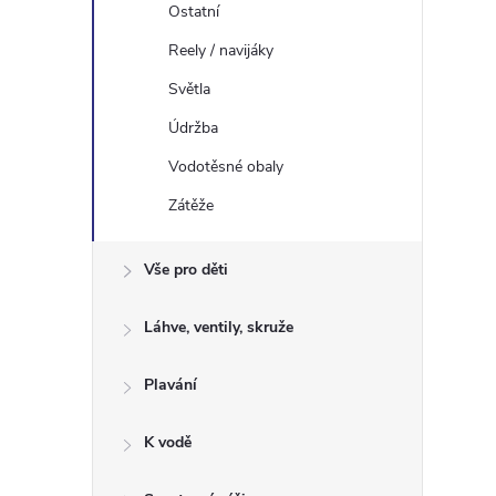
Ostatní
Reely / navijáky
Světla
Údržba
Vodotěsné obaly
Zátěže
Vše pro děti
Láhve, ventily, skruže
Plavání
K vodě