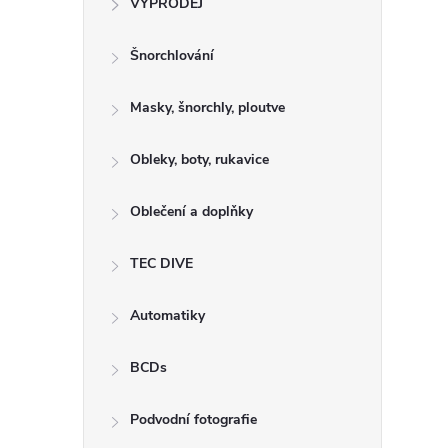
VÝPRODEJ
t
Šnorchlování
r
a
Masky, šnorchly, ploutve
n
Obleky, boty, rukavice
n
Oblečení a doplňky
í
TEC DIVE
p
Automatiky
a
BCDs
n
Podvodní fotografie