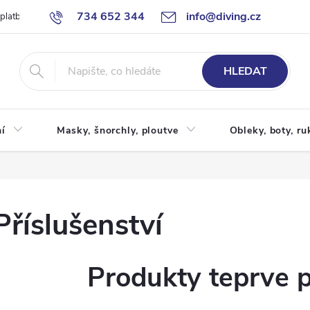
734 652 344
info@diving.cz
 platby
Jak nakupovat
Obchodní podmínky
Reklamace
P
HLEDAT
í
Masky, šnorchly, ploutve
Obleky, boty, ru
Příslušenství
Produkty teprve 