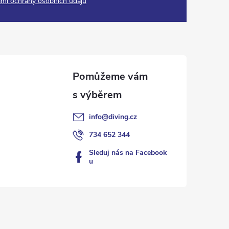
mi ochrany osobních údajů
info
@
diving.cz
734 652 344
Sleduj nás na Facebook
u