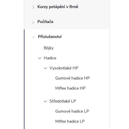
e
Kurzy potápění v Brně
l
Počítače
Příslušenství
Bójky
Hadice
Vysokotlaké HP
Gumové hadice HP
Miflex hadice HP
Středotlaké LP
Gumové hadice LP
Miflex hadice LP