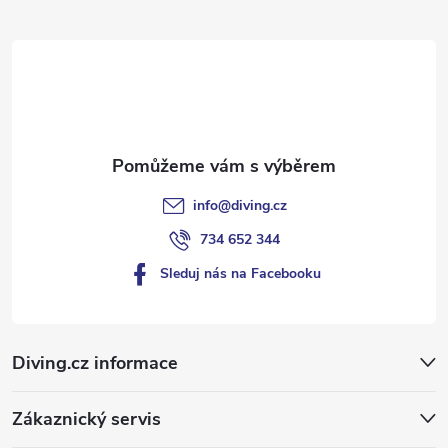
r
t
v
í
k
y
v
info
@
diving.cz
ý
734 652 344
p
Sleduj nás na Facebooku
i
s
Diving.cz informace
u
Zákaznický servis