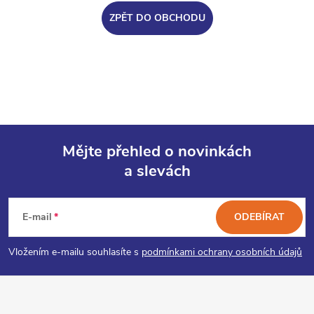
ZPĚT DO OBCHODU
Mějte přehled o novinkách
a slevách
Z
á
E-mail
ODEBÍRAT
p
Vložením e-mailu souhlasíte s
podmínkami ochrany osobních údajů
a