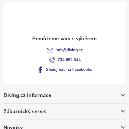
t
í
info
@
diving.cz
734 652 344
Sleduj nás na Facebooku
Diving.cz informace
Zákaznický servis
Novinky