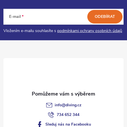
Z
a
á
c
E-mail
ODEBÍRAT
p
í
Vložením e-mailu souhlasíte s
podmínkami ochrany osobních údajů
p
a
r
t
v
í
k
y
v
info
@
diving.cz
ý
734 652 344
p
Sleduj nás na Facebooku