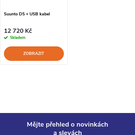
ů
ů
Suunto D5 + USB kabel
12 720 Kč
Skladem
ZOBRAZIT
O
v
l
á
Mějte přehled o novinkách
d
a slevách