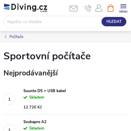
Přejít
NÁKUPNÍ
KOŠÍK
na
obsah
HLEDAT
Počítače
Sportovní počítače
Nejprodávanější
Suunto D5 + USB kabel
Skladem
12 720 Kč
Scubapro A2
Skladem