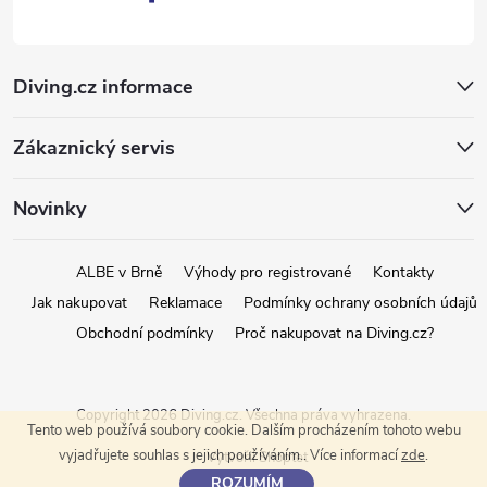
i
s
Diving.cz informace
u
Zákaznický servis
Novinky
ALBE v Brně
Výhody pro registrované
Kontakty
Jak nakupovat
Reklamace
Podmínky ochrany osobních údajů
Obchodní podmínky
Proč nakupovat na Diving.cz?
Copyright 2026
Diving.cz
. Všechna práva vyhrazena.
Tento web používá soubory cookie. Dalším procházením tohoto webu
vyjadřujete souhlas s jejich používáním.. Více informací
zde
.
Vytvořil Shoptet
ROZUMÍM