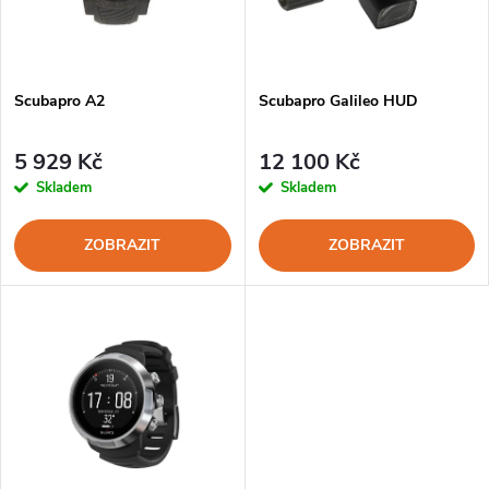
n
i
í
s
p
Scubapro A2
Scubapro Galileo HUD
p
r
5 929 Kč
12 100 Kč
r
Skladem
Skladem
o
o
ZOBRAZIT
ZOBRAZIT
d
d
u
u
k
k
t
t