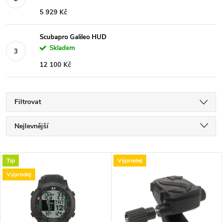
5 929 Kč
Scubapro Galileo HUD
Skladem
12 100 Kč
Filtrovat
Ř
Nejlevnější
a
Nejdražší
V
Tip
Výprodej
Nejprodávanější
z
Výprodej
ý
Abecedně
e
p