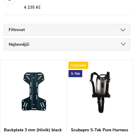
4 235 Kč
Filtrovat
Ř
Nejlevnější
a
Nejdražší
V
Výprodej
Nejprodávanější
z
S-Tek
ý
Abecedně
e
p
n
i
í
s
Backplate 3 mm (hliník) black
Scubapro S-Tek Pure Harness