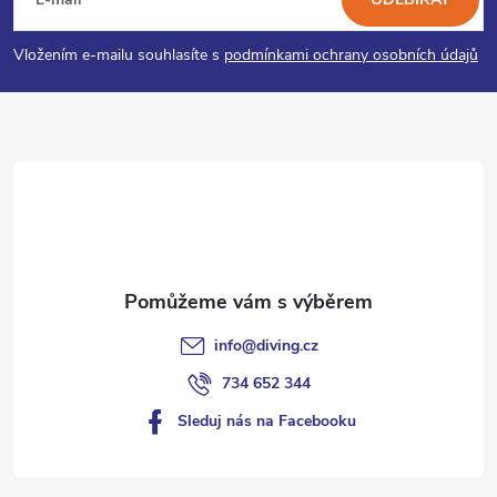
á
c
p
í
Vložením e-mailu souhlasíte s
podmínkami ochrany osobních údajů
p
a
r
t
v
í
k
y
v
info
@
diving.cz
ý
734 652 344
p
Sleduj nás na Facebooku
i
s