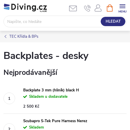
Přejít
NÁKUPNÍ
KOŠÍK
na
obsah
HLEDAT
TEC Křídla & BPs
Backplates - desky
Nejprodávanější
Backplate 3 mm (hliník) black H
Skladem u dodavatele
2 500 Kč
Scubapro S-Tek Pure Harness Nerez
Skladem