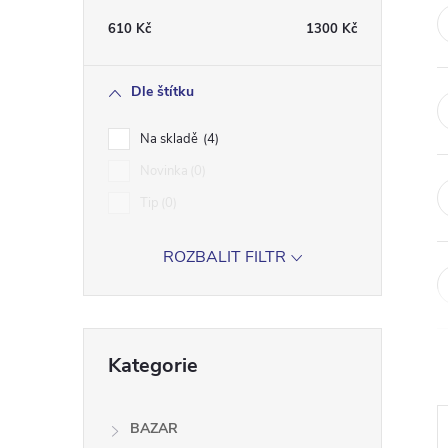
t
610
Kč
1300
Kč
r
Dle štítku
a
Na skladě
4
n
Novinka
0
Tip
0
n
ROZBALIT FILTR
í
p
Přeskočit
a
Kategorie
kategorie
n
BAZAR