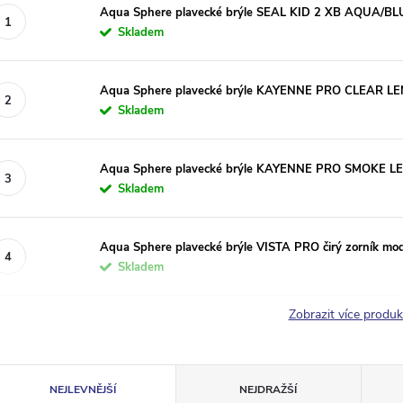
Aqua Sphere plavecké brýle SEAL KID 2 XB AQUA/BLUE
Skladem
Aqua Sphere plavecké brýle KAYENNE PRO CLEAR LENS
Skladem
Aqua Sphere plavecké brýle KAYENNE PRO SMOKE LE
Skladem
Aqua Sphere plavecké brýle VISTA PRO čirý zorník mo
Skladem
Zobrazit více produ
Ř
NEJLEVNĚJŠÍ
NEJDRAŽŠÍ