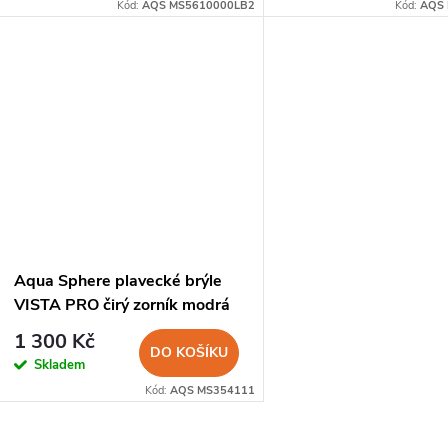
o
Kód:
AQS MS5610000LB2
Kód:
AQS 
u
d
k
u
t
k
ů
t
ů
Aqua Sphere plavecké brýle
VISTA PRO čirý zorník modrá
1 300 Kč
DO KOŠÍKU
Skladem
Kód:
AQS MS354111