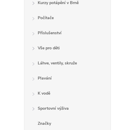
Kurzy potápění v Brně
Počítače
l
Příslušenství
Vše pro děti
Láhve, ventily, skruže
Plavání
í
K vodě
Sportovní výživa
r
Značky