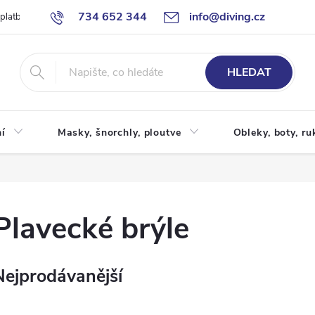
734 652 344
info@diving.cz
 platby
Jak nakupovat
Obchodní podmínky
Reklamace
P
HLEDAT
í
Masky, šnorchly, ploutve
Obleky, boty, ru
Plavecké brýle
Nejprodávanější