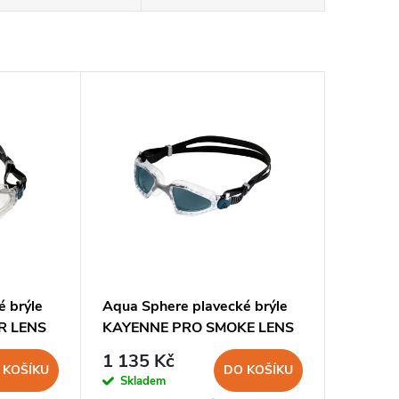
é brýle
Aqua Sphere plavecké brýle
R LENS
KAYENNE PRO SMOKE LENS
zatmavený zorník
1 135 Kč
 KOŠÍKU
DO KOŠÍKU
Skladem