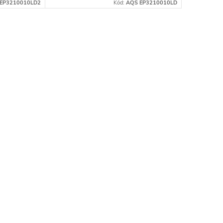
EP3210010LD2
Kód:
AQS EP3210010LD