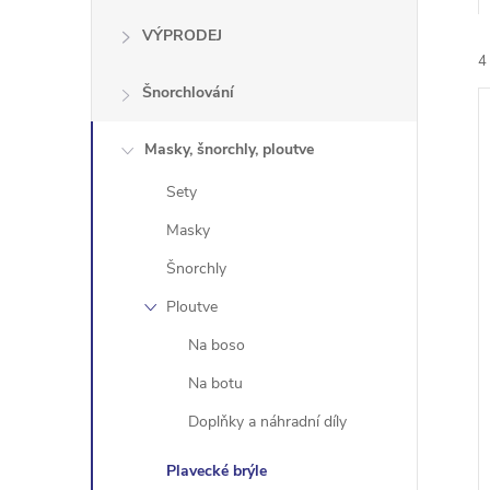
e
VÝPRODEJ
4
l
Šnorchlování
Masky, šnorchly, ploutve
Sety
Masky
í
i
Šnorchly
Ploutve
Na boso
Na botu
Doplňky a náhradní díly
Plavecké brýle