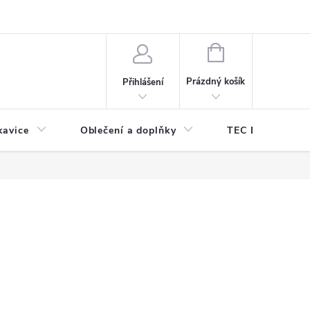
odmínky ochrany osobních údajů
Odstoupení od kupní smlouvy
NÁKUPNÍ
KOŠÍK
Prázdný košík
Přihlášení
kavice
Oblečení a doplňky
TEC DIVE