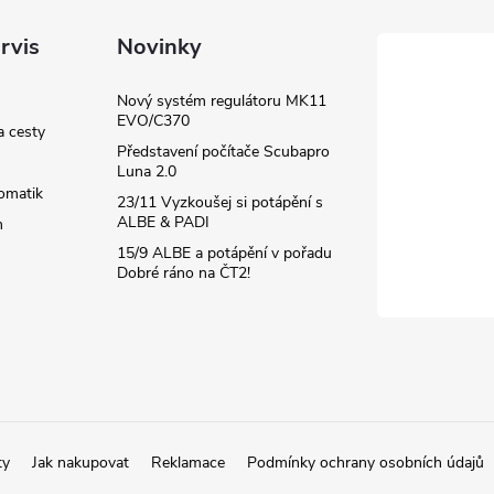
rvis
Novinky
Nový systém regulátoru MK11
EVO/C370
a cesty
Představení počítače Scubapro
Luna 2.0
omatik
23/11 Vyzkoušej si potápění s
ALBE & PADI
m
15/9 ALBE a potápění v pořadu
Dobré ráno na ČT2!
ty
Jak nakupovat
Reklamace
Podmínky ochrany osobních údajů