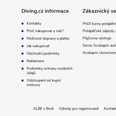
a
Diving.cz informace
Zákaznický se
t
Kontakty
PADI kurzy potápění
Proč nakupovat u nás?
Potápěčské zájezdy 
í
Půjčovna výstroje
Možnosti dopravy a platby
Servis Scubapro aut
Jak nakupovat
Scubapro showroo
Obchodní podmínky
Reklamace
Podmínky ochrany osobních
údajů
Odstoupení od kupní
smlouvy
ALBE v Brně
Výhody pro registrované
Kontak