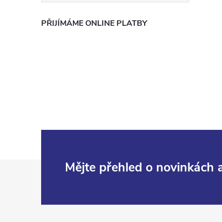
PŘIJÍMÁME ONLINE PLATBY
i
Z
Mějte přehled o novinkách
á
p