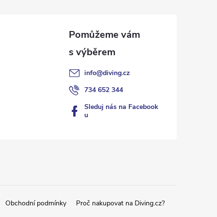
info
@
diving.cz
734 652 344
Sleduj nás na Facebook
u
Obchodní podmínky
Proč nakupovat na Diving.cz?