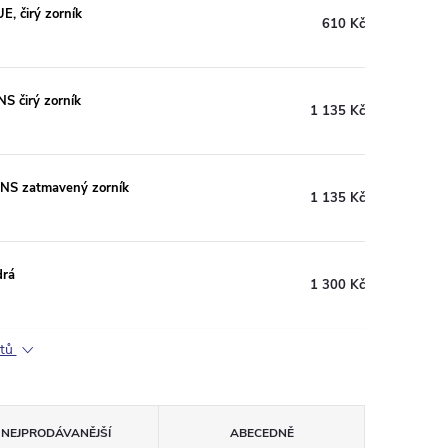
, čirý zorník
610 Kč
 čirý zorník
1 135 Kč
NS zatmavený zorník
1 135 Kč
drá
1 300 Kč
ktů
NEJPRODÁVANĚJŠÍ
ABECEDNĚ