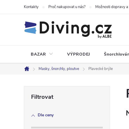
Přejít
Kontakty
Proč nakupovat u nás?
Možnosti dopravy a
na
obsah
BAZAR
VÝPRODEJ
Šnorchlován
Masky, šnorchly, ploutve
Plavecké brýle
Domů
P
o
Dle ceny
s