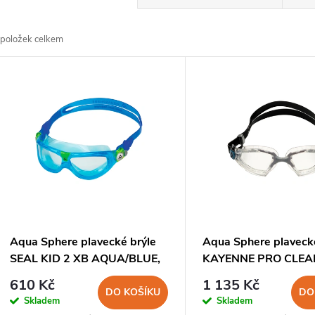
a
položek celkem
z
V
e
ý
n
p
p
s
r
p
Aqua Sphere plavecké brýle
Aqua Sphere plaveck
o
SEAL KID 2 XB AQUA/BLUE,
KAYENNE PRO CLEA
r
čirý zorník
čirý zorník
610 Kč
1 135 Kč
d
DO KOŠÍKU
DO
Skladem
Skladem