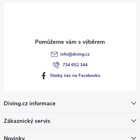
t
í
info
@
diving.cz
734 652 344
Sleduj nás na Facebooku
Diving.cz informace
Zákaznický servis
Novinky