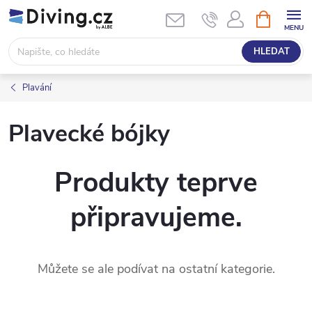
Přejít
NÁKUPNÍ
KOŠÍK
na
obsah
HLEDAT
Plavání
Plavecké bójky
Produkty teprve
připravujeme.
Můžete se ale podívat na ostatní kategorie.