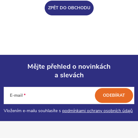
ZPĚT DO OBCHODU
Mějte přehled o novinkách
a slevách
Z
á
E-mail
ODEBÍRAT
p
Vložením e-mailu souhlasíte s
podmínkami ochrany osobních údajů
a