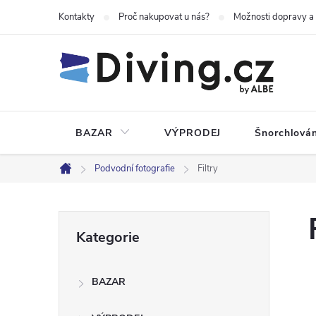
Přejít
Kontakty
Proč nakupovat u nás?
Možnosti dopravy a
na
obsah
BAZAR
VÝPRODEJ
Šnorchlován
Podvodní fotografie
Filtry
Domů
P
Přeskočit
Kategorie
kategorie
o
BAZAR
s