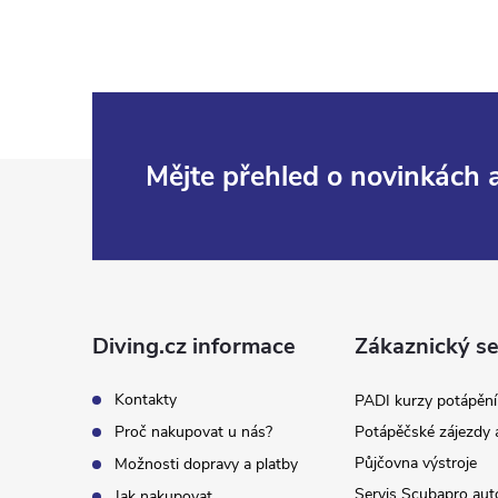
Z
Mějte přehled o novinkách
á
p
a
Diving.cz informace
Zákaznický se
t
Kontakty
PADI kurzy potápění
Proč nakupovat u nás?
Potápěčské zájezdy 
í
Půjčovna výstroje
Možnosti dopravy a platby
Servis Scubapro aut
Jak nakupovat