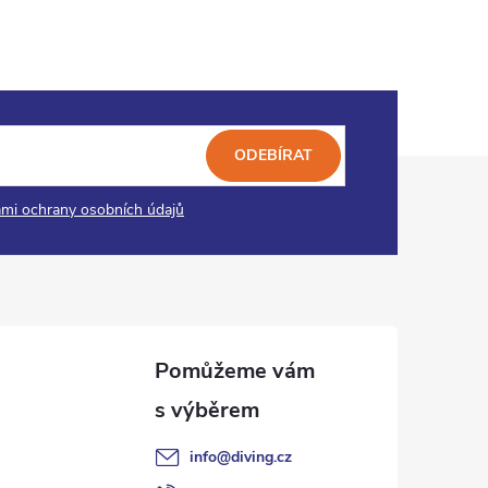
ODEBÍRAT
mi ochrany osobních údajů
info
@
diving.cz