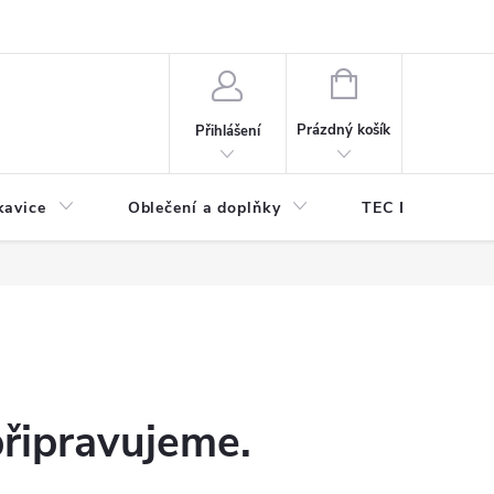
odmínky ochrany osobních údajů
Odstoupení od kupní smlouvy
NÁKUPNÍ
KOŠÍK
Prázdný košík
Přihlášení
kavice
Oblečení a doplňky
TEC DIVE
připravujeme.