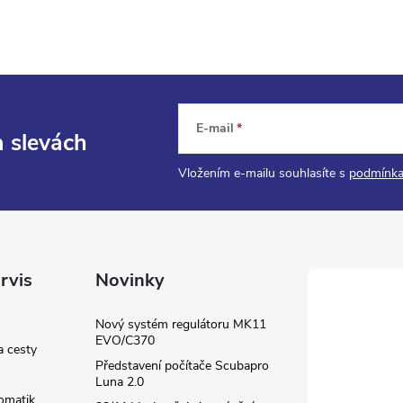
E-mail
a slevách
Vložením e-mailu souhlasíte s
podmínka
rvis
Novinky
Nový systém regulátoru MK11
EVO/C370
a cesty
Představení počítače Scubapro
Luna 2.0
omatik