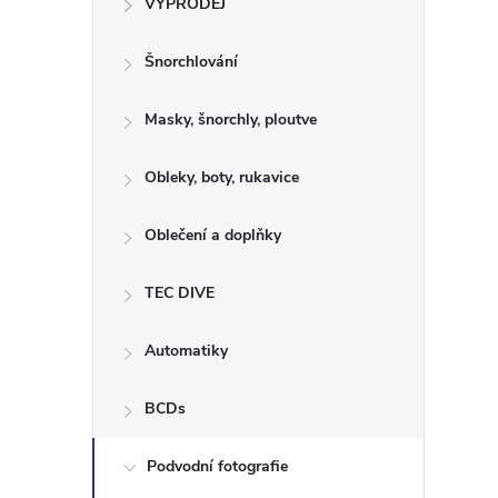
VÝPRODEJ
t
Šnorchlování
r
a
Masky, šnorchly, ploutve
n
Obleky, boty, rukavice
n
Oblečení a doplňky
í
TEC DIVE
p
Automatiky
a
BCDs
n
Podvodní fotografie