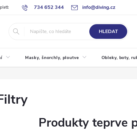
734 652 344
info@diving.cz
 platby
Jak nakupovat
Obchodní podmínky
Reklamace
P
HLEDAT
í
Masky, šnorchly, ploutve
Obleky, boty, ru
Filtry
Produkty teprve 