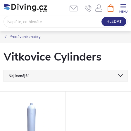
Přejít
NÁKUPNÍ
KOŠÍK
na
obsah
HLEDAT
Prodávané značky
Vitkovice Cylinders
Ř
Nejlevnější
a
Nejdražší
V
Nejprodávanější
z
ý
Abecedně
e
p