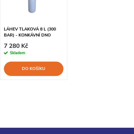
n
i
í
s
p
LÁHEV TLAKOVÁ 8 L (300
BAR) - KONKÁVNÍ DNO
p
ŠOPOVANÁ
r
7 280 Kč
r
Skladem
o
o
DO KOŠÍKU
d
d
u
O
u
k
v
k
l
t
t
á