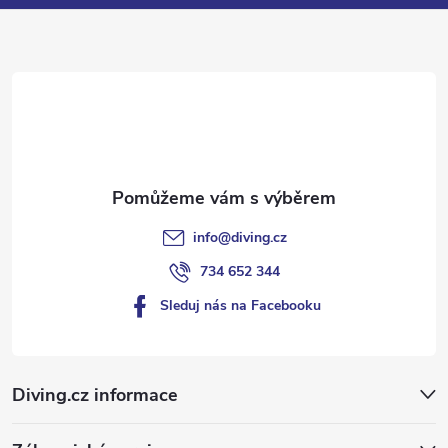
p
a
r
t
v
í
k
y
v
info
@
diving.cz
ý
734 652 344
p
Sleduj nás na Facebooku
i
s
Diving.cz informace
u