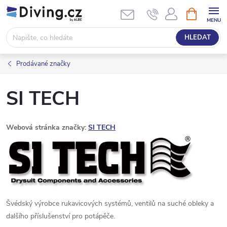
Přejít
NÁKUPNÍ
KOŠÍK
na
obsah
HLEDAT
Prodávané značky
SI TECH
Webová stránka značky:
SI TECH
Švédský výrobce rukavicových systémů, ventilů na suché obleky a
dalšího příslušenství pro potápěče.