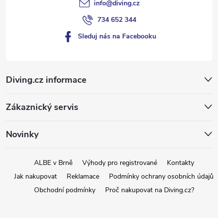
s
info
@
diving.cz
u
734 652 344
Sleduj nás na Facebooku
Diving.cz informace
Zákaznický servis
Novinky
ALBE v Brně
Výhody pro registrované
Kontakty
Jak nakupovat
Reklamace
Podmínky ochrany osobních údajů
Obchodní podmínky
Proč nakupovat na Diving.cz?