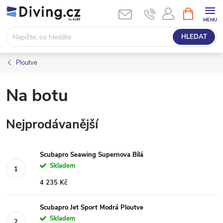
Přejít
NÁKUPNÍ
KOŠÍK
na
obsah
HLEDAT
Ploutve
Na botu
Nejprodávanější
Scubapro Seawing Supernova Bílá
Skladem
4 235 Kč
Scubapro Jet Sport Modrá Ploutve
Skladem