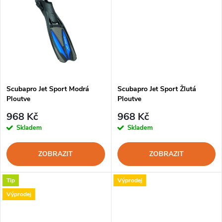
u
k
k
t
t
ů
ů
Scubapro Jet Sport Modrá
Scubapro Jet Sport Žlutá
Ploutve
Ploutve
968 Kč
968 Kč
Skladem
Skladem
ZOBRAZIT
ZOBRAZIT
Tip
Výprodej
Výprodej