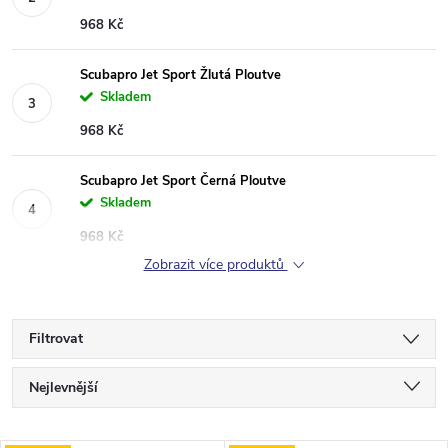
968 Kč
Scubapro Jet Sport Žlutá Ploutve
Skladem
968 Kč
Scubapro Jet Sport Černá Ploutve
Skladem
968 Kč
Zobrazit více produktů
Filtrovat
Ř
Nejlevnější
a
Nejdražší