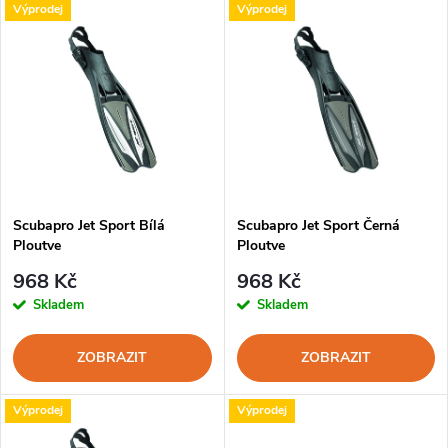
V
Výprodej
Výprodej
Nejprodávanější
z
ý
Abecedně
e
p
n
i
í
s
p
Scubapro Jet Sport Bílá
Scubapro Jet Sport Černá
Ploutve
Ploutve
p
r
968 Kč
968 Kč
r
Skladem
Skladem
o
o
ZOBRAZIT
ZOBRAZIT
d
d
Výprodej
Výprodej
u