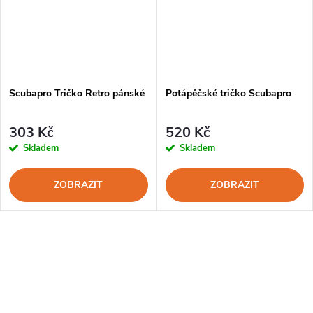
Scubapro Tričko Retro pánské
Potápěčské tričko Scubapro
303 Kč
520 Kč
Skladem
Skladem
ZOBRAZIT
ZOBRAZIT
O
v
l