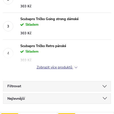
303 Kč
Scubapro Tričko Going strong dámské
Skladem
303 Kč
Scubapro Tričko Retro pánské
Skladem
303 Kč
Zobrazit více produktů
Filtrovat
Ř
Nejlevnější
a
Nejdražší