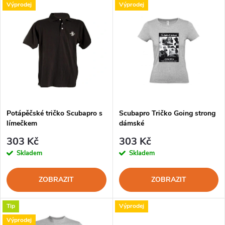
V
Výprodej
Výprodej
Nejprodávanější
z
ý
Abecedně
e
p
n
i
í
s
p
Potápěčské tričko Scubapro s
Scubapro Tričko Going strong
límečkem
dámské
p
r
303 Kč
303 Kč
r
Skladem
Skladem
o
o
ZOBRAZIT
ZOBRAZIT
d
d
Tip
Výprodej
u
Výprodej