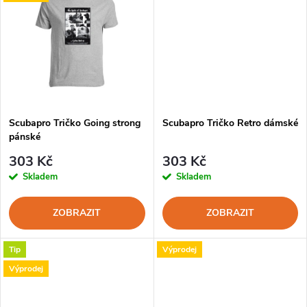
u
k
k
t
t
ů
ů
Scubapro Tričko Going strong
Scubapro Tričko Retro dámské
pánské
303 Kč
303 Kč
Skladem
Skladem
ZOBRAZIT
ZOBRAZIT
Tip
Výprodej
Výprodej