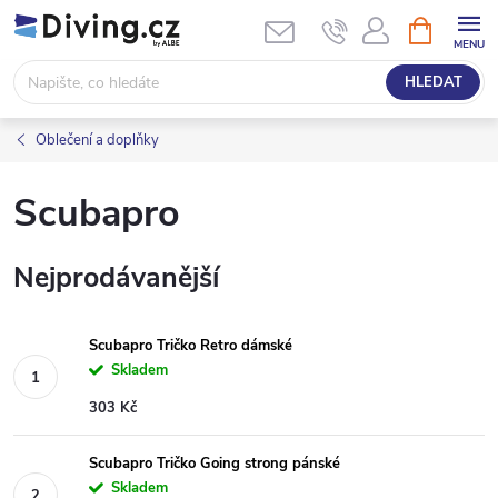
Přejít
NÁKUPNÍ
KOŠÍK
na
obsah
HLEDAT
Oblečení a doplňky
Scubapro
Nejprodávanější
Scubapro Tričko Retro dámské
Skladem
303 Kč
Scubapro Tričko Going strong pánské
Skladem