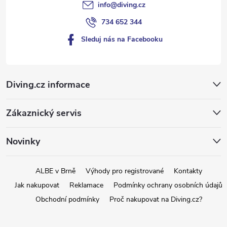
info
@
diving.cz
ý
734 652 344
p
Sleduj nás na Facebooku
i
s
Diving.cz informace
u
Zákaznický servis
Novinky
ALBE v Brně
Výhody pro registrované
Kontakty
Jak nakupovat
Reklamace
Podmínky ochrany osobních údajů
Obchodní podmínky
Proč nakupovat na Diving.cz?