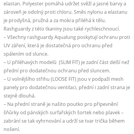
elastan. Polyester pomáhá udržet svěží a jasné barvy a
zároveň je odolný proti chloru. Směs nylonu a elastanu
je prodyšná, pružná a za mokra přiléhá k tělu.
Rashguardy z této tkaniny jsou také rychleschnoucí.
– Všechny rashguardy Aqualung poskytují ochranu proti
UV záření, která je dostatečná pro ochranu před
spálením od slunce.
– U přiléhavých modelů (SLIM FIT) je zadní část delší než
přední pro dodatečnou ochranu před sluncem.
– U volnějšího střihu (LOOSE FIT) jsou v podpaží mesh
panely pro dodatečnou ventilaci, přední i zadní strana je
stejně dlouhá.
– Na přední straně je našito poutko pro připevnění
šňůrky od pánských surfařských šortek nebo plavek –
zabrání se tak vyhrnování a udrží se tvar trička během
nošení.