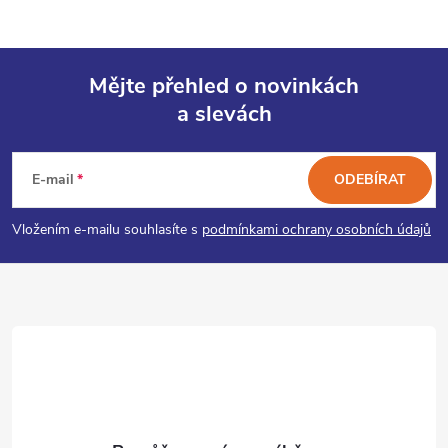
Mějte přehled o novinkách
a slevách
Z
á
E-mail
ODEBÍRAT
p
Vložením e-mailu souhlasíte s
podmínkami ochrany osobních údajů
a
t
í