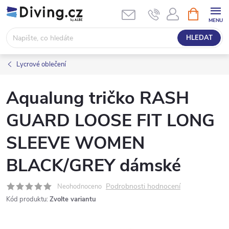
Přejít
NÁKUPNÍ
KOŠÍK
na
obsah
HLEDAT
Lycrové oblečení
Aqualung tričko RASH
GUARD LOOSE FIT LONG
SLEEVE WOMEN
BLACK/GREY dámské
Podrobnosti hodnocení
Neohodnoceno
Kód produktu:
Zvolte variantu