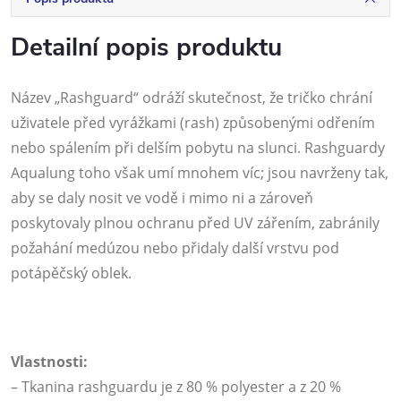
Detailní popis produktu
Název „Rashguard“ odráží skutečnost, že tričko chrání
uživatele před vyrážkami (rash) způsobenými odřením
nebo spálením při delším pobytu na slunci. Rashguardy
Aqualung toho však umí mnohem víc; jsou navrženy tak,
aby se daly nosit ve vodě i mimo ni a zároveň
poskytovaly plnou ochranu před UV zářením, zabránily
požahání medúzou nebo přidaly další vrstvu pod
potápěčský oblek.
Vlastnosti:
– Tkanina rashguardu je z 80 % polyester a z 20 %