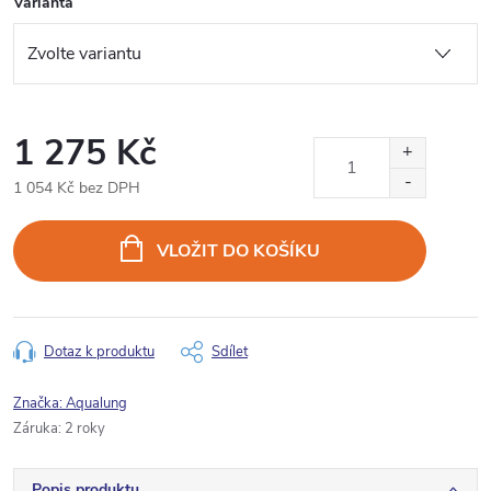
Varianta
1 275 Kč
1 054 Kč bez DPH
Měrná
cena:
VLOŽIT DO KOŠÍKU
Dotaz k produktu
Sdílet
Značka:
Aqualung
Záruka
:
2 roky
Popis produktu