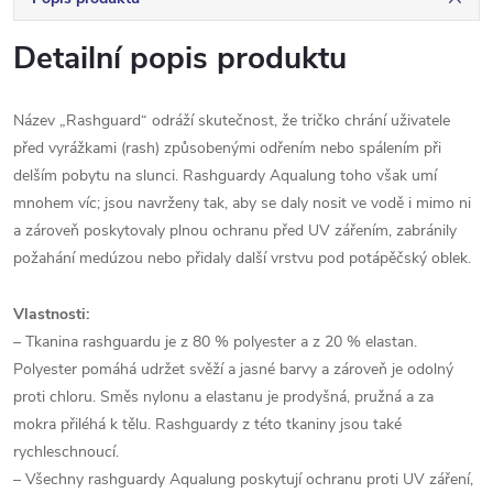
Detailní popis produktu
Název „Rashguard“ odráží skutečnost, že tričko chrání uživatele
před vyrážkami (rash) způsobenými odřením nebo spálením při
delším pobytu na slunci. Rashguardy Aqualung toho však umí
mnohem víc; jsou navrženy tak, aby se daly nosit ve vodě i mimo ni
a zároveň poskytovaly plnou ochranu před UV zářením, zabránily
požahání medúzou nebo přidaly další vrstvu pod potápěčský oblek.
Vlastnosti:
– Tkanina rashguardu je z 80 % polyester a z 20 % elastan.
Polyester pomáhá udržet svěží a jasné barvy a zároveň je odolný
proti chloru. Směs nylonu a elastanu je prodyšná, pružná a za
mokra přiléhá k tělu. Rashguardy z této tkaniny jsou také
rychleschnoucí.
– Všechny rashguardy Aqualung poskytují ochranu proti UV záření,