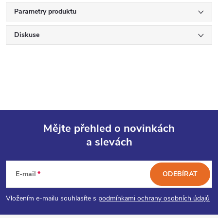
Parametry produktu
Diskuse
Mějte přehled o novinkách
a slevách
Z
á
E-mail
ODEBÍRAT
p
Vložením e-mailu souhlasíte s
podmínkami ochrany osobních údajů