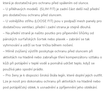
která je dostatečná pro ochranu před spálením od slunce.
– U přiléhavých modelů (SLIM FIT) je zadní část delší než přední
pro dodatečnou ochranu před sluncem.
– U volnějšího střihu (LOOSE FIT) jsou v podpaží mesh panely pro
dodatečnou ventilaci, přední i zadní strana je stejně dlouhá.
– Na přední straně je našito poutko pro připevnění šňůrky od
pánských surfařských šortek nebo plavek – zabrání se tak
vyhrnování a udrží se tvar trička během nošení.
– Mírně zvýšený výstřih poskytuje ochranu před sluncem při
aktivitách na hladině nebo zabraňuje tření kompenzátoru vztlaku o
kůži při potápění v teplé vodě a pomáhá udržet teplo, když se
používá jako spodní prádlo.
– Pro ženy je k dispozici široká škála legín, které doplní jejich outfit.
Lze je nosit pro dokonalou ochranu při aktivitách na hladině nebo
pod potápěčský oblek, k usnadnění a zpříjemnění jeho oblékání.