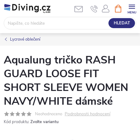
Přejít
NÁKUPNÍ
KOŠÍK
na
obsah
HLEDAT
Lycrové oblečení
Aqualung tričko RASH
GUARD LOOSE FIT
SHORT SLEEVE WOMEN
NAVY/WHITE dámské
Podrobnosti hodnocení
Neohodnoceno
Kód produktu:
Zvolte variantu