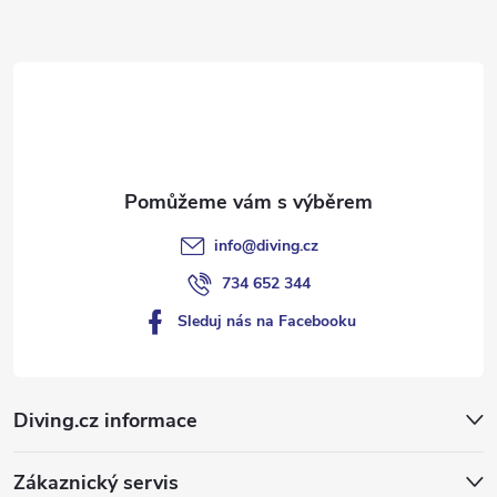
a
t
í
info
@
diving.cz
734 652 344
Sleduj nás na Facebooku
Diving.cz informace
Zákaznický servis