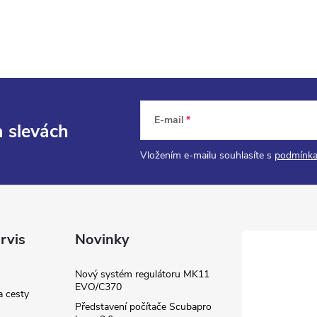
E-mail
a slevách
Vložením e-mailu souhlasíte s
podmínka
rvis
Novinky
Nový systém regulátoru MK11
EVO/C370
a cesty
Představení počítače Scubapro