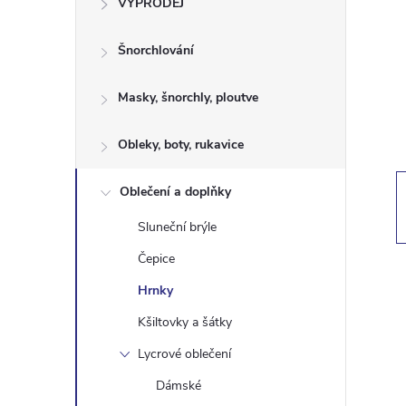
VÝPRODEJ
t
Šnorchlování
r
a
Masky, šnorchly, ploutve
n
Obleky, boty, rukavice
n
Oblečení a doplňky
Sluneční brýle
í
Čepice
p
Hrnky
Kšiltovky a šátky
a
Lycrové oblečení
n
Dámské