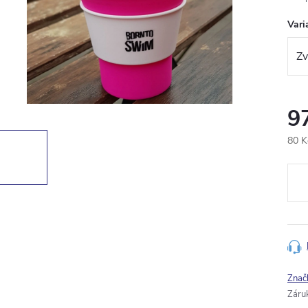
Vari
9
80 K
Měr
cena
Znač
Záru