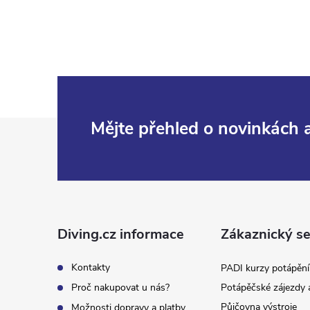
Z
Mějte přehled o novinkách
á
p
a
Diving.cz informace
Zákaznický se
t
Kontakty
PADI kurzy potápění
Proč nakupovat u nás?
Potápěčské zájezdy 
í
Půjčovna výstroje
Možnosti dopravy a platby