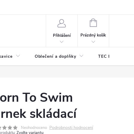
odmínky ochrany osobních údajů
Odstoupení od kupní smlouvy
NÁKUPNÍ
KOŠÍK
Prázdný košík
Přihlášení
kavice
Oblečení a doplňky
TEC DIVE
orn To Swim
rnek skládací
Podrobnosti hodnocení
Neohodnoceno
produktu:
Zvolte variantu