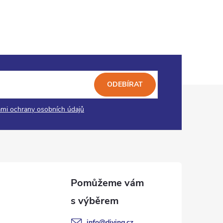
ODEBÍRAT
mi ochrany osobních údajů
info
@
diving.cz