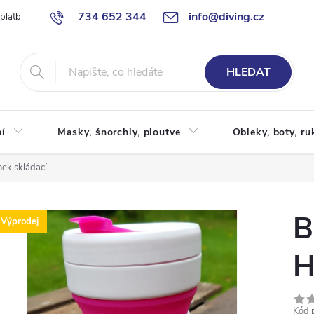
734 652 344
info@diving.cz
 platby
Jak nakupovat
Obchodní podmínky
Reklamace
P
HLEDAT
í
Masky, šnorchly, ploutve
Obleky, boty, ru
ek skládací
B
Výprodej
H
Kód 