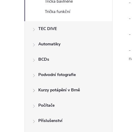
Trička bavlněné
-
Trička funkční
-
TEC DIVE
-
Automatiky
-
n
BCDs
Podvodní fotografie
Kurzy potápění v Brně
Počítače
Příslušenství