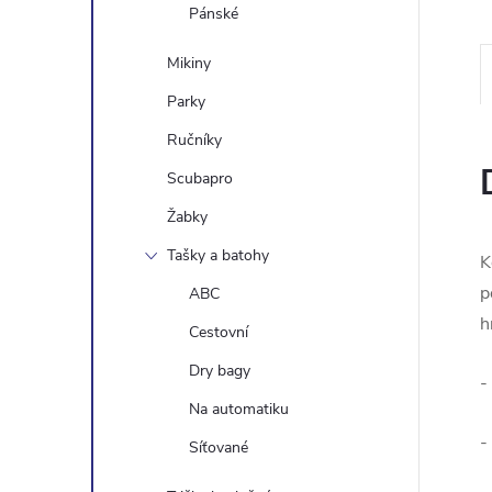
e
Pánské
Mikiny
l
Parky
Ručníky
Scubapro
Žabky
Tašky a batohy
K
p
ABC
h
Cestovní
Dry bagy
-
Na automatiku
-
Síťované