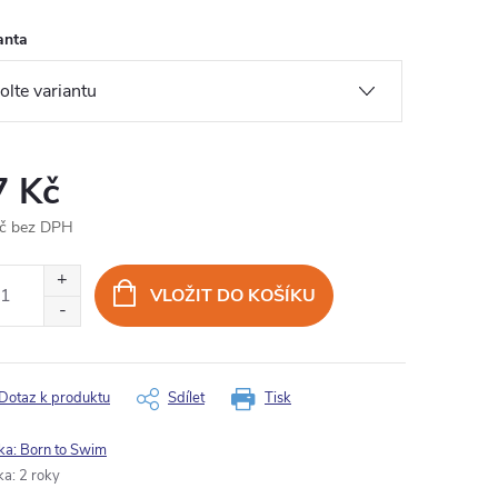
anta
7 Kč
č bez DPH
ná
:
VLOŽIT DO KOŠÍKU
Dotaz k produktu
Sdílet
Tisk
ka:
Born to Swim
ka
:
2 roky