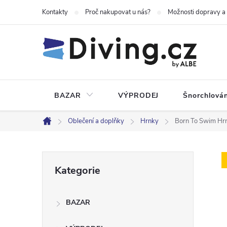
Přejít
Kontakty
Proč nakupovat u nás?
Možnosti dopravy a
na
obsah
BAZAR
VÝPRODEJ
Šnorchlován
Oblečení a doplňky
Hrnky
Born To Swim Hrn
Domů
P
Přeskočit
Kategorie
kategorie
o
BAZAR
s