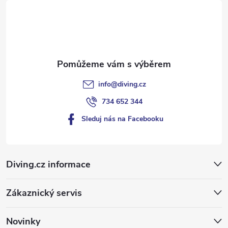
t
í
info
@
diving.cz
734 652 344
Sleduj nás na Facebooku
Diving.cz informace
Zákaznický servis
Novinky