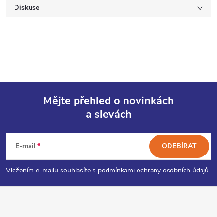
Diskuse
Mějte přehled o novinkách
a slevách
Z
á
E-mail
ODEBÍRAT
p
Vložením e-mailu souhlasíte s
podmínkami ochrany osobních údajů
a