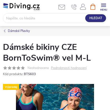
Přejít
NÁKUPNÍ
KOŠÍK
na
obsah
HLEDAT
Dámské Plavky
Dámské bikiny CZE
BornToSwim® vel M-L
Podrobnosti hodnocení
Neohodnoceno
Kód produktu:
BTS603
Výprodej