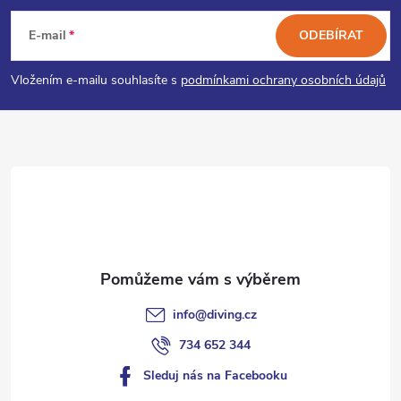
á
E-mail
ODEBÍRAT
p
Vložením e-mailu souhlasíte s
podmínkami ochrany osobních údajů
a
t
í
info
@
diving.cz
734 652 344
Sleduj nás na Facebooku