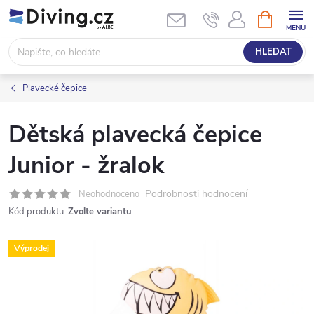
Přejít
NÁKUPNÍ
KOŠÍK
na
obsah
HLEDAT
Plavecké čepice
Dětská plavecká čepice
Junior - žralok
Podrobnosti hodnocení
Neohodnoceno
Kód produktu:
Zvolte variantu
Výprodej