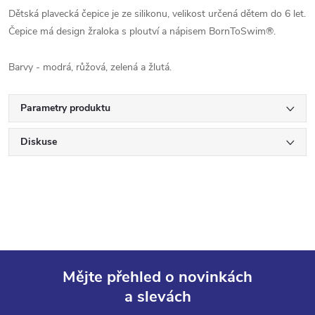
Dětská plavecká čepice je ze silikonu, velikost určená dětem do 6 let.
Čepice má design žraloka s ploutví a nápisem BornToSwim®.
Barvy - modrá, růžová, zelená a žlutá.
Parametry produktu
Diskuse
Mějte přehled o novinkách
a slevách
Z