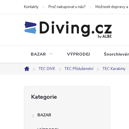
Přejít
Kontakty
Proč nakupovat u nás?
Možnosti dopravy a
na
obsah
BAZAR
VÝPRODEJ
Šnorchlován
TEC DIVE
TEC Příslušenství
TEC Karabiny
Domů
P
Přeskočit
Kategorie
kategorie
o
BAZAR
s