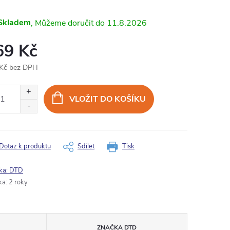
Skladem
11.8.2026
69 Kč
Kč bez DPH
ná
:
VLOŽIT DO KOŠÍKU
Dotaz k produktu
Sdílet
Tisk
ka:
DTD
ka
:
2 roky
ZNAČKA
DTD