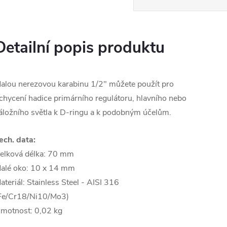
Detailní popis produktu
alou nerezovou karabinu 1/2" můžete použít pro
chycení hadice primárního regulátoru, hlavního nebo
áložního světla k D-ringu a k podobným účelům.
ech. data:
elková délka: 70 mm
alé oko: 10 x 14 mm
ateriál: Stainless Steel - AISI 316
Fe/Cr18/Ni10/Mo3)
motnost: 0,02 kg