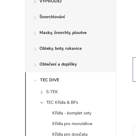
VÝPRODEJ
t
Šnorchlování
r
a
Masky, šnorchly, ploutve
n
Obleky, boty, rukavice
n
Oblečení a doplňky
í
TEC DIVE
S-TEK
p
TEC Křídla & BPs
a
Křídla - komplet sety
n
Křídla pro monoláhve
Křídla pro dvojčata