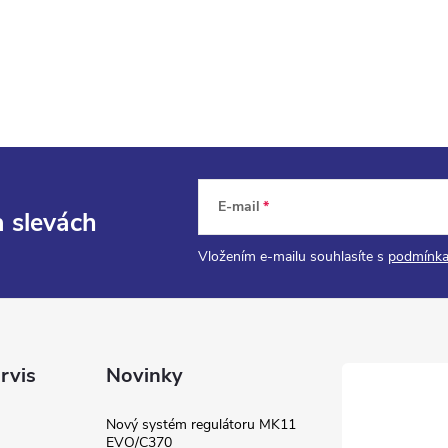
E-mail
a slevách
Vložením e-mailu souhlasíte s
podmínka
rvis
Novinky
Nový systém regulátoru MK11
EVO/C370