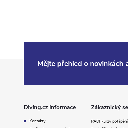
Z
Mějte přehled o novinkách
á
p
a
Diving.cz informace
Zákaznický se
t
Kontakty
PADI kurzy potápění