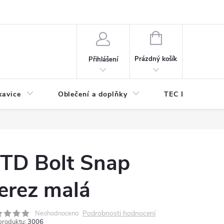
odmínky ochrany osobních údajů
Odstoupení od kupní smlouvy
NÁKUPNÍ
KOŠÍK
Prázdný košík
Přihlášení
kavice
Oblečení a doplňky
TEC DIVE
TD Bolt Snap
erez malá
Podrobnosti hodnocení
Neohodnoceno
produktu:
3006