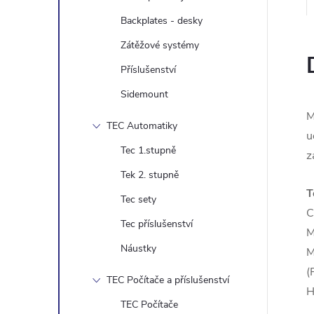
e
Backplates - desky
l
Zátěžové systémy
Příslušenství
Sidemount
M
TEC Automatiky
u
Tec 1.stupně
z
Tek 2. stupně
T
Tec sety
C
Tec příslušenství
M
Náustky
M
(
TEC Počítače a příslušenství
H
TEC Počítače