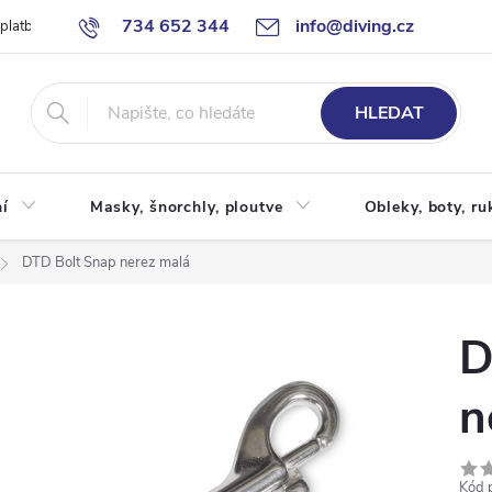
734 652 344
info@diving.cz
 platby
Jak nakupovat
Obchodní podmínky
Reklamace
P
HLEDAT
í
Masky, šnorchly, ploutve
Obleky, boty, ru
DTD Bolt Snap nerez malá
D
n
Kód 