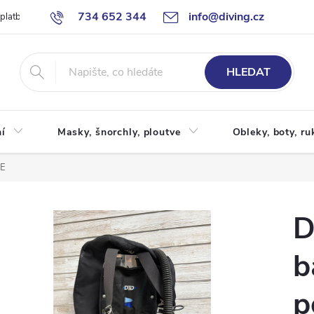
734 652 344
info@diving.cz
 platby
Jak nakupovat
Obchodní podmínky
Reklamace
P
HLEDAT
í
Masky, šnorchly, ploutve
Obleky, boty, ru
BE
D
b
p