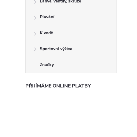
Láhve, ventily, skruže
Plavání
K vodě
Sportovní výživa
Značky
PŘIJÍMÁME ONLINE PLATBY