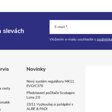
E-mail
a slevách
Vložením e-mailu souhlasíte s
podmínka
rvis
Novinky
Nový systém regulátoru MK11
EVO/C370
a cesty
Představení počítače Scubapro
Luna 2.0
omatik
23/11 Vyzkoušej si potápění s
ALBE & PADI
m