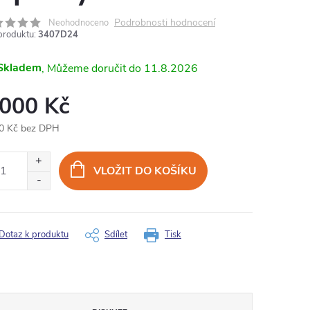
Podrobnosti hodnocení
Neohodnoceno
produktu:
3407D24
Skladem
11.8.2026
 000 Kč
0 Kč bez DPH
ná
:
VLOŽIT DO KOŠÍKU
Dotaz k produktu
Sdílet
Tisk