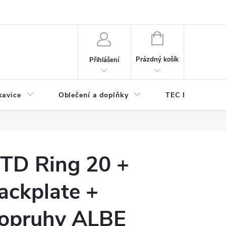
odmínky ochrany osobních údajů
Odstoupení od kupní smlouvy
NÁKUPNÍ
KOŠÍK
Prázdný košík
Přihlášení
kavice
Oblečení a doplňky
TEC DIVE
TD Ring 20 +
ackplate +
opruhy ALBE