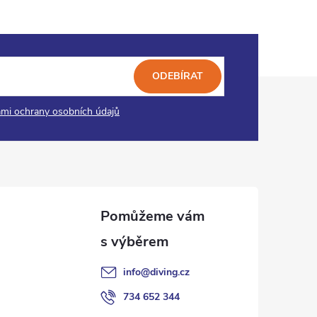
ODEBÍRAT
mi ochrany osobních údajů
info
@
diving.cz
734 652 344