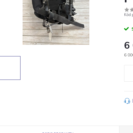
Kód 
6
6 00
Měr
cena