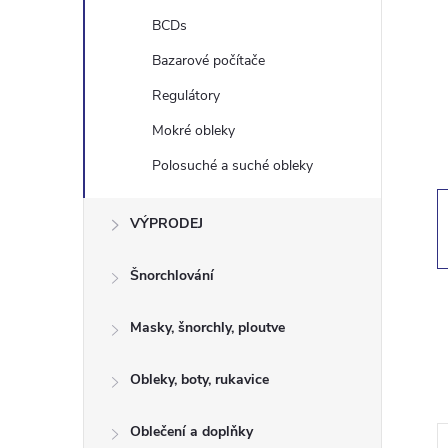
t
BCDs
r
Bazarové počítače
Regulátory
a
Mokré obleky
n
Polosuché a suché obleky
n
VÝPRODEJ
í
Šnorchlování
p
Masky, šnorchly, ploutve
a
Obleky, boty, rukavice
n
Oblečení a doplňky