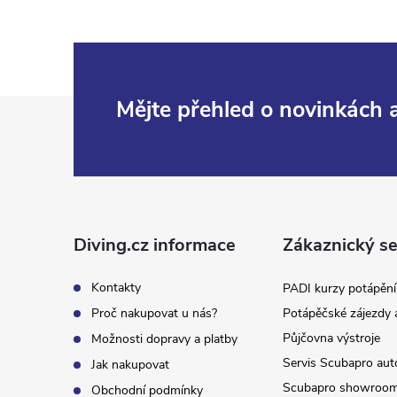
Z
Mějte přehled o novinkách
á
p
a
Diving.cz informace
Zákaznický se
t
Kontakty
PADI kurzy potápění
Proč nakupovat u nás?
Potápěčské zájezdy 
í
Půjčovna výstroje
Možnosti dopravy a platby
Servis Scubapro aut
Jak nakupovat
Scubapro showroo
Obchodní podmínky