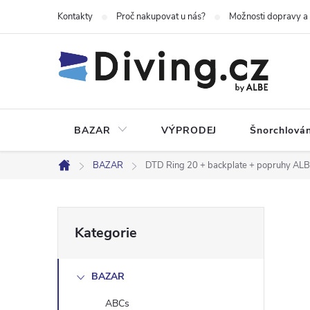
Přejít
Kontakty
Proč nakupovat u nás?
Možnosti dopravy a
na
obsah
BAZAR
VÝPRODEJ
Šnorchlován
BAZAR
DTD Ring 20 + backplate + popruhy AL
Domů
P
Přeskočit
Kategorie
kategorie
o
BAZAR
s
ABCs