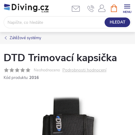
Přejít
NÁKUPNÍ
KOŠÍK
na
obsah
HLEDAT
Zátěžové systémy
DTD Trimovací kapsička
Podrobnosti hodnocení
Neohodnoceno
Kód produktu:
2016