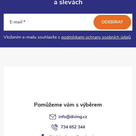
a slevách
Z
á
E-mail
ODEBÍRAT
p
Vložením e-mailu souhlasíte s
podmínkami ochrany osobních údajů
a
t
í
info
@
diving.cz
734 652 344