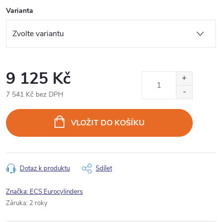
Varianta
9 125 Kč
7 541 Kč bez DPH
Měrná
cena:
VLOŽIT DO KOŠÍKU
Dotaz k produktu
Sdílet
Značka:
ECS Eurocylinders
Záruka
:
2 roky