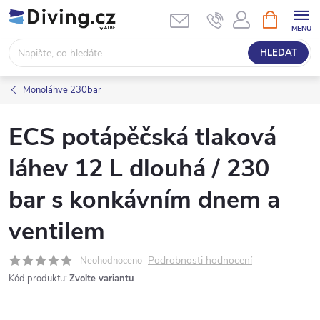
Přejít
NÁKUPNÍ
KOŠÍK
na
obsah
HLEDAT
Monoláhve 230bar
ECS potápěčská tlaková
láhev 12 L dlouhá / 230
bar s konkávním dnem a
ventilem
Podrobnosti hodnocení
Neohodnoceno
Kód produktu:
Zvolte variantu