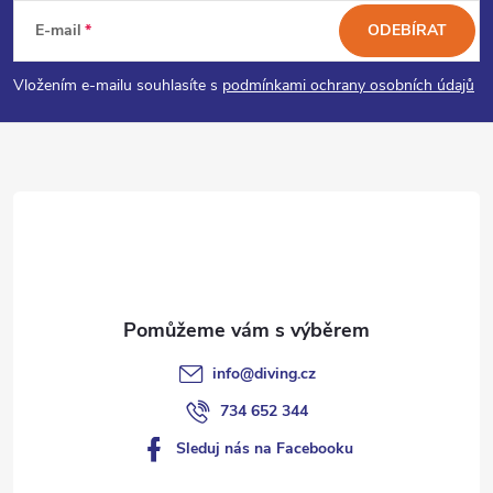
á
E-mail
ODEBÍRAT
p
Vložením e-mailu souhlasíte s
podmínkami ochrany osobních údajů
a
t
í
info
@
diving.cz
734 652 344
Sleduj nás na Facebooku