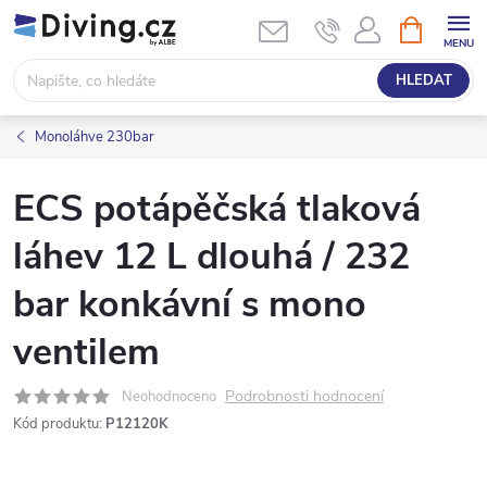
Přejít
NÁKUPNÍ
KOŠÍK
na
obsah
HLEDAT
Monoláhve 230bar
ECS potápěčská tlaková
láhev 12 L dlouhá / 232
bar konkávní s mono
ventilem
Podrobnosti hodnocení
Neohodnoceno
Kód produktu:
P12120K