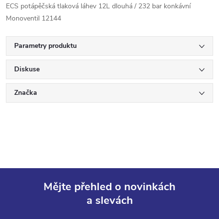
ECS potápěčská tlaková láhev 12L dlouhá / 232 bar konkávní
Monoventil 12144
Parametry produktu
Diskuse
Značka
Mějte přehled o novinkách
a slevách
Z