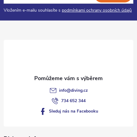
p
Vložením e-mailu souhlasíte s
podmínkami ochrany osobních údajů
a
t
í
info
@
diving.cz
734 652 344
Sleduj nás na Facebooku