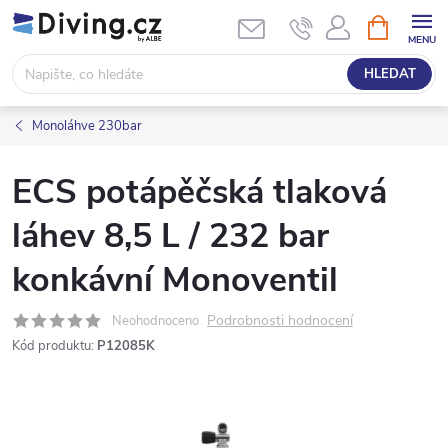
Přejít
NÁKUPNÍ
KOŠÍK
na
obsah
HLEDAT
Monoláhve 230bar
ECS potápěčská tlaková
láhev 8,5 L / 232 bar
konkávní Monoventil
Podrobnosti hodnocení
Neohodnoceno
Kód produktu:
P12085K