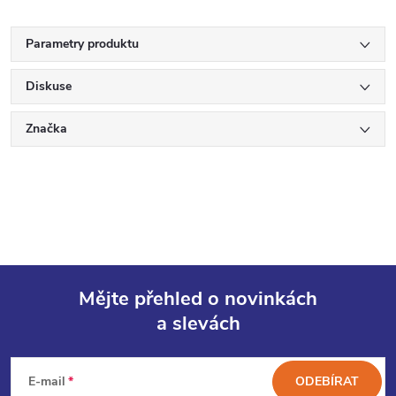
Parametry produktu
Diskuse
Značka
Mějte přehled o novinkách
a slevách
Z
á
E-mail
ODEBÍRAT