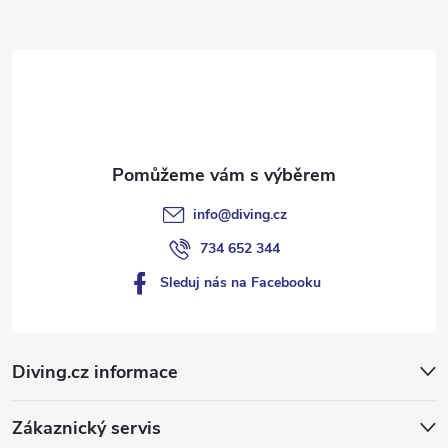
a
t
í
info
@
diving.cz
734 652 344
Sleduj nás na Facebooku
Diving.cz informace
Zákaznický servis