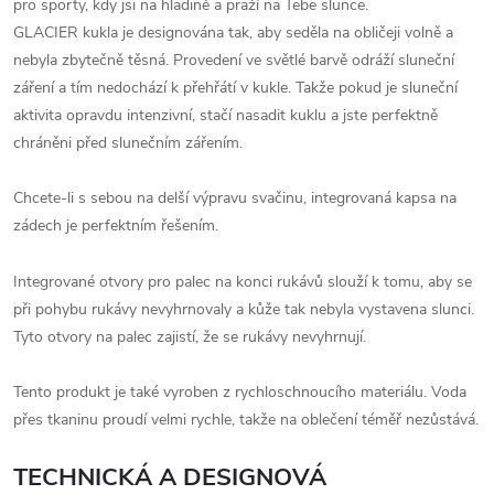
pro sporty, kdy jsi na hladině a praží na Tebe slunce.
GLACIER kukla je designována tak, aby seděla na obličeji volně a
nebyla zbytečně těsná. Provedení ve světlé barvě odráží sluneční
záření a tím nedochází k přehřátí v kukle. Takže pokud je sluneční
aktivita opravdu intenzivní, stačí nasadit kuklu a jste perfektně
chráněni před slunečním zářením.
Chcete-li s sebou na delší výpravu svačinu, integrovaná kapsa na
zádech je perfektním řešením.
Integrované otvory pro palec na konci rukávů slouží k tomu, aby se
při pohybu rukávy nevyhrnovaly a kůže tak nebyla vystavena slunci.
Tyto otvory na palec zajistí, že se rukávy nevyhrnují.
Tento produkt je také vyroben z rychloschnoucího materiálu. Voda
přes tkaninu proudí velmi rychle, takže na oblečení téměř nezůstává.
TECHNICKÁ A DESIGNOVÁ