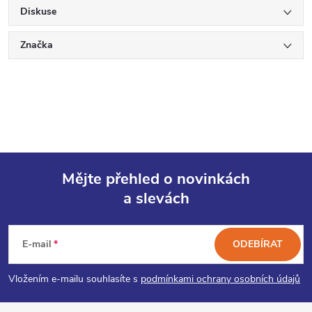
Diskuse
Značka
Mějte přehled o novinkách
a slevách
Z
á
E-mail
ODEBÍRAT
p
Vložením e-mailu souhlasíte s
podmínkami ochrany osobních údajů