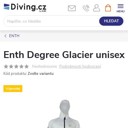
Přejít
NÁKUPNÍ
KOŠÍK
na
obsah
HLEDAT
ENTH
Enth Degree Glacier unisex
Podrobnosti hodnocení
Neohodnoceno
Kód produktu:
Zvolte variantu
Výprodej