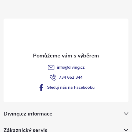
a
t
í
info
@
diving.cz
734 652 344
Sleduj nás na Facebooku
Diving.cz informace
Zákaznický servis