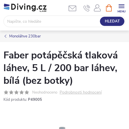
Přejít
NÁKUPNÍ
KOŠÍK
na
obsah
HLEDAT
Monoláhve 230bar
Faber potápěčská tlaková
láhev, 5 L / 200 bar láhev,
bílá (bez botky)
Podrobnosti hodnocení
Neohodnoceno
Kód produktu:
P49005