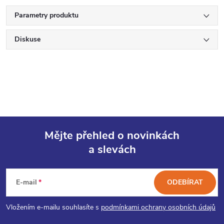
Parametry produktu
Diskuse
Mějte přehled o novinkách
a slevách
Z
á
E-mail
ODEBÍRAT
p
Vložením e-mailu souhlasíte s
podmínkami ochrany osobních údajů