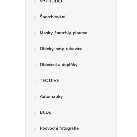
VÝPRODEJ
t
Šnorchlování
r
a
Masky, šnorchly, ploutve
n
Obleky, boty, rukavice
n
Oblečení a doplňky
í
TEC DIVE
p
Automatiky
a
BCDs
n
Podvodní fotografie