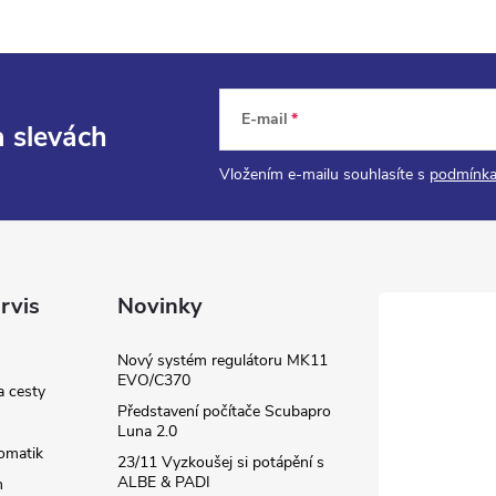
E-mail
a slevách
Vložením e-mailu souhlasíte s
podmínka
rvis
Novinky
Nový systém regulátoru MK11
EVO/C370
a cesty
Představení počítače Scubapro
Luna 2.0
omatik
23/11 Vyzkoušej si potápění s
ALBE & PADI
m