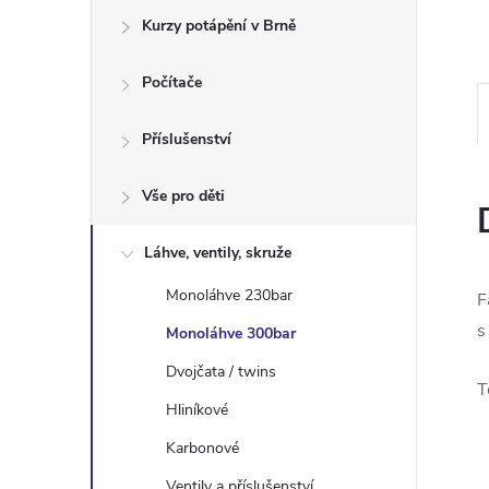
e
Kurzy potápění v Brně
l
Počítače
Příslušenství
Vše pro děti
Láhve, ventily, skruže
Monoláhve 230bar
F
s
Monoláhve 300bar
Dvojčata / twins
T
Hliníkové
Karbonové
Ventily a příslušenství