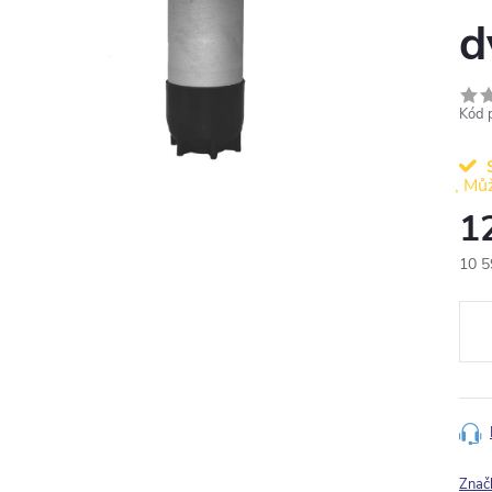
d
Kód 
1
10 5
Měr
cena
Znač