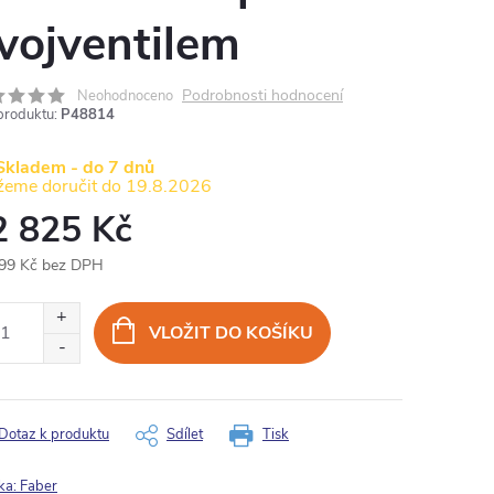
vojventilem
Podrobnosti hodnocení
Neohodnoceno
produktu:
P48814
Skladem - do 7 dnů
19.8.2026
2 825 Kč
99 Kč bez DPH
ná
:
VLOŽIT DO KOŠÍKU
Dotaz k produktu
Sdílet
Tisk
ka:
Faber