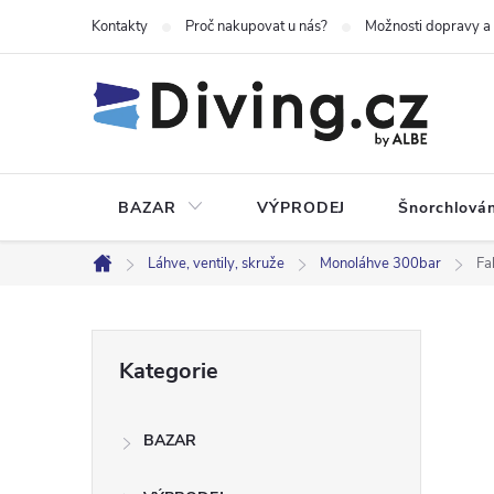
Přejít
Kontakty
Proč nakupovat u nás?
Možnosti dopravy a
na
obsah
BAZAR
VÝPRODEJ
Šnorchlován
Láhve, ventily, skruže
Monoláhve 300bar
Fa
Domů
P
Přeskočit
Kategorie
kategorie
o
BAZAR
s