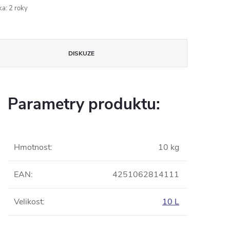
ka
:
2 roky
DISKUZE
Parametry produktu:
Hmotnost
:
10 kg
EAN
:
4251062814111
Velikost
:
10 L