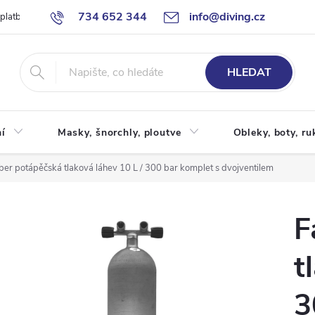
734 652 344
info@diving.cz
 platby
Jak nakupovat
Obchodní podmínky
Reklamace
P
HLEDAT
í
Masky, šnorchly, ploutve
Obleky, boty, ru
ber potápěčská tlaková láhev 10 L / 300 bar komplet s dvojventilem
F
t
3