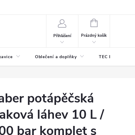
odmínky ochrany osobních údajů
Odstoupení od kupní smlouvy
NÁKUPNÍ
KOŠÍK
Prázdný košík
Přihlášení
kavice
Oblečení a doplňky
TEC DIVE
aber potápěčská
laková láhev 10 L /
00 bar komplet s