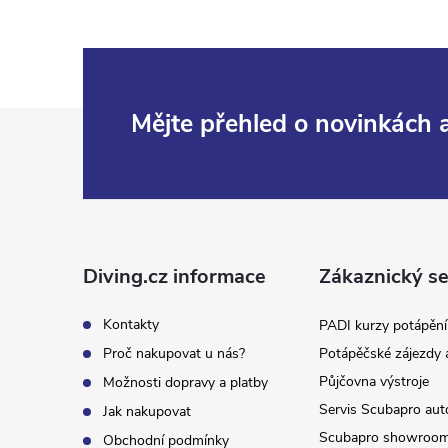
Z
Mějte přehled o novinkách
á
p
a
Diving.cz informace
Zákaznický se
t
Kontakty
PADI kurzy potápění
Proč nakupovat u nás?
Potápěčské zájezdy 
í
Půjčovna výstroje
Možnosti dopravy a platby
Servis Scubapro aut
Jak nakupovat
Scubapro showroo
Obchodní podmínky