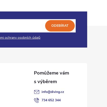
ODEBÍRAT
mi ochrany osobních údajů
info
@
diving.cz
734 652 344