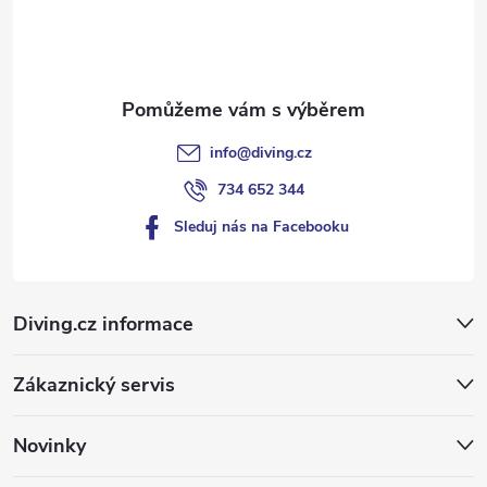
í
info
@
diving.cz
734 652 344
Sleduj nás na Facebooku
Diving.cz informace
Zákaznický servis
Novinky