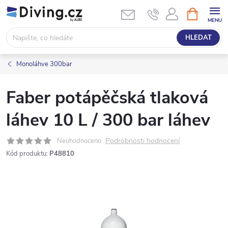
Přejít
NÁKUPNÍ
KOŠÍK
na
obsah
HLEDAT
Monoláhve 300bar
Faber potápěčská tlaková
láhev 10 L / 300 bar láhev
Podrobnosti hodnocení
Neohodnoceno
Kód produktu:
P48810