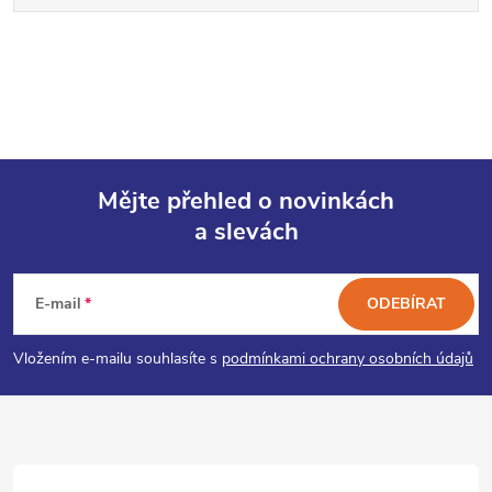
Mějte přehled o novinkách
a slevách
Z
á
E-mail
ODEBÍRAT
p
Vložením e-mailu souhlasíte s
podmínkami ochrany osobních údajů
a
t