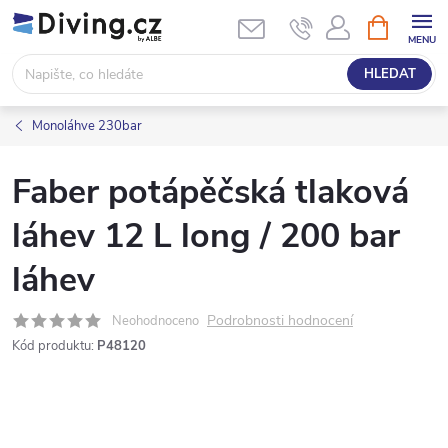
Přejít
NÁKUPNÍ
KOŠÍK
na
obsah
HLEDAT
Monoláhve 230bar
Faber potápěčská tlaková
láhev 12 L long / 200 bar
láhev
Podrobnosti hodnocení
Neohodnoceno
Kód produktu:
P48120