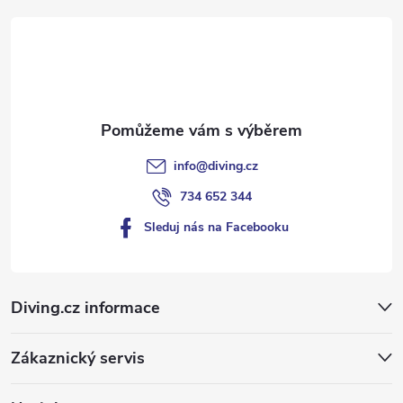
t
í
info
@
diving.cz
734 652 344
Sleduj nás na Facebooku
Diving.cz informace
Zákaznický servis