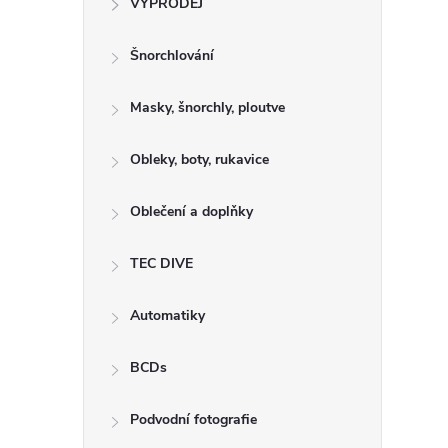
VÝPRODEJ
t
Šnorchlování
r
a
Masky, šnorchly, ploutve
n
Obleky, boty, rukavice
n
Oblečení a doplňky
í
TEC DIVE
p
Automatiky
a
BCDs
n
Podvodní fotografie