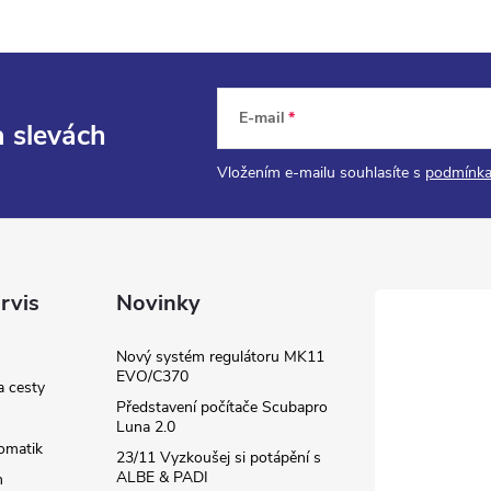
E-mail
a slevách
Vložením e-mailu souhlasíte s
podmínka
rvis
Novinky
Nový systém regulátoru MK11
EVO/C370
a cesty
Představení počítače Scubapro
Luna 2.0
omatik
23/11 Vyzkoušej si potápění s
ALBE & PADI
m