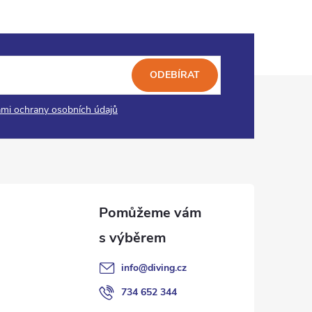
ODEBÍRAT
mi ochrany osobních údajů
info
@
diving.cz
734 652 344