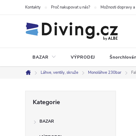
Přejít
Kontakty
Proč nakupovat u nás?
Možnosti dopravy a
na
obsah
BAZAR
VÝPRODEJ
Šnorchlován
Láhve, ventily, skruže
Monoláhve 230bar
Fa
Domů
P
Přeskočit
Kategorie
kategorie
o
BAZAR
s