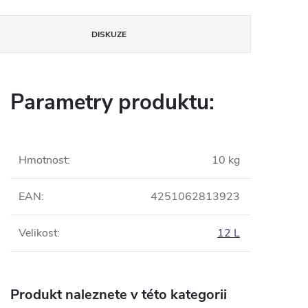
DISKUZE
Parametry produktu:
Hmotnost
:
10 kg
EAN
:
4251062813923
Velikost
:
12 L
Produkt naleznete v této kategorii