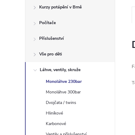
e
Kurzy potápění v Brně
l
Počítače
Příslušenství
Vše pro děti
F
Láhve, ventily, skruže
Monoláhve 230bar
T
Monoláhve 300bar
Dvojčata / twins
Hliníkové
Karbonové
Ventily a příslušenství