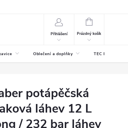
odmínky ochrany osobních údajů
Odstoupení od kupní smlouvy
NÁKUPNÍ
KOŠÍK
Prázdný košík
Přihlášení
kavice
Oblečení a doplňky
TEC DIVE
aber potápěčská
laková láhev 12 L
ong / 232 bar láhev