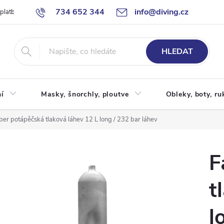
734 652 344
info@diving.cz
 platby
Jak nakupovat
Obchodní podmínky
Reklamace
P
HLEDAT
í
Masky, šnorchly, ploutve
Obleky, boty, ru
ber potápěčská tlaková láhev 12 L long / 232 bar láhev
F
t
l