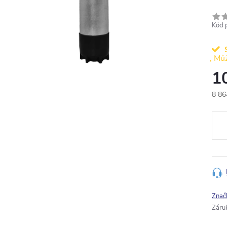
Kód 
1
8 86
Měr
cena
Znač
Záru