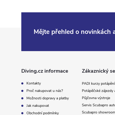
Z
Mějte přehled o novinkách
á
p
a
Diving.cz informace
Zákaznický se
t
Kontakty
PADI kurzy potápění
Proč nakupovat u nás?
Potápěčské zájezdy 
í
Půjčovna výstroje
Možnosti dopravy a platby
Servis Scubapro aut
Jak nakupovat
Scubapro showroo
Obchodní podmínky