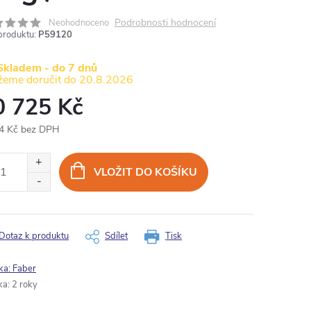
Podrobnosti hodnocení
Neohodnoceno
produktu:
P59120
Skladem - do 7 dnů
20.8.2026
0 725 Kč
4 Kč bez DPH
ná
:
VLOŽIT DO KOŠÍKU
Dotaz k produktu
Sdílet
Tisk
ka:
Faber
ka
:
2 roky