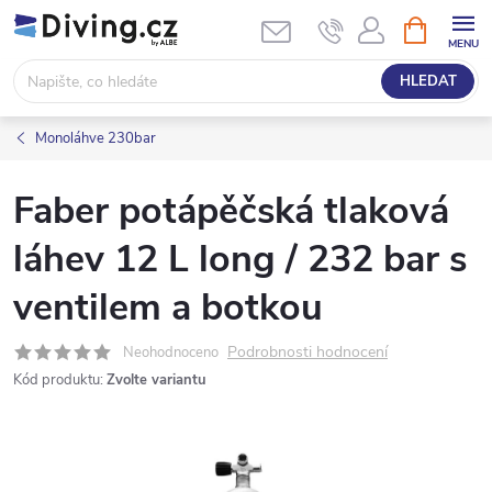
Přejít
NÁKUPNÍ
KOŠÍK
na
obsah
HLEDAT
Monoláhve 230bar
Faber potápěčská tlaková
láhev 12 L long / 232 bar s
ventilem a botkou
Podrobnosti hodnocení
Neohodnoceno
Kód produktu:
Zvolte variantu