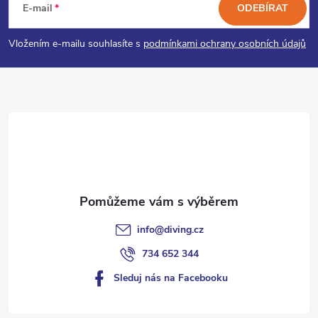
á
E-mail
ODEBÍRAT
p
Vložením e-mailu souhlasíte s
podmínkami ochrany osobních údajů
a
t
í
info
@
diving.cz
734 652 344
Sleduj nás na Facebooku