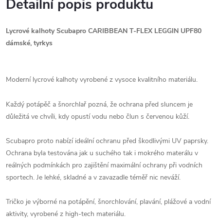
Detailní popis produktu
Lycrové kalhoty Scubapro CARIBBEAN T-FLEX LEGGIN UPF80
dámské, tyrkys
Moderní lycrové kalhoty vyrobené z vysoce kvalitního materiálu.
Každý potápěč a šnorchlař pozná, že ochrana před sluncem je
důležitá ve chvíli, kdy opustí vodu nebo člun s červenou kůží.
Scubapro proto nabízí ideální ochranu před škodlivými UV paprsky.
Ochrana byla testována jak u suchého tak i mokrého materálu v
reálných podmínkách pro zajištění maximální ochrany při vodních
sportech. Je lehké, skladné a v zavazadle téměř nic neváží.
Tričko je výborné na potápění, šnorchlování, plavání, plážové a vodní
aktivity, vyrobené z high-tech materiálu.