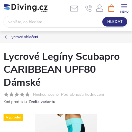
Přejít
NÁKUPNÍ
KOŠÍK
na
obsah
HLEDAT
Lycrové oblečení
Lycrové Legíny Scubapro
CARIBBEAN UPF80
Dámské
Podrobnosti hodnocení
Neohodnoceno
Kód produktu:
Zvolte variantu
Výprodej