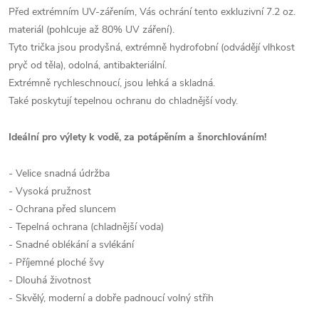
Před extrémním UV-zářením, Vás ochrání tento exkluzivní 7.2 oz.
materiál (pohlcuje až 80% UV záření).
Tyto trička jsou prodyšná, extrémně hydrofobní (odvádějí vlhkost
pryč od těla), odolná, antibakteriální.
Extrémně rychleschnoucí, jsou lehká a skladná.
Také poskytují tepelnou ochranu do chladnější vody.
Ideální pro výlety k vodě, za potápěním a šnorchlováním!
- Velice snadná údržba
- Vysoká pružnost
- Ochrana před sluncem
- Tepelná ochrana (chladnější voda)
- Snadné oblékání a svlékání
- Příjemné ploché švy
- Dlouhá životnost
- Skvělý, moderní a dobře padnoucí volný střih