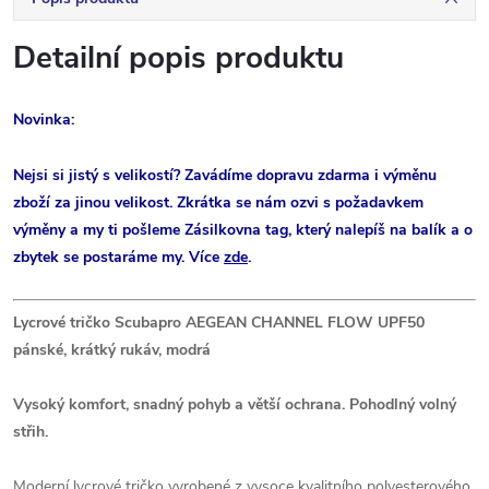
Detailní popis produktu
Novinka:
Nejsi si jistý s velikostí? Zavádíme dopravu zdarma i výměnu
zboží za jinou velikost. Zkrátka se nám ozvi s požadavkem
výměny a my ti pošleme Zásilkovna tag, který nalepíš na balík a o
zbytek se postaráme my. Více
zde
.
Lycrové tričko Scubapro AEGEAN CHANNEL FLOW UPF50
pánské, krátký rukáv, modrá
Vysoký komfort, snadný pohyb a větší ochrana. Pohodlný volný
střih.
Moderní lycrové tričko vyrobené z vysoce kvalitního polyesterového