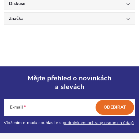
Diskuse
Značka
Mějte přehled o novinkách
a slevách
Z
á
E-mail
ODEBÍRAT
p
Vložením e-mailu souhlasíte s
podmínkami ochrany osobních údajů
a