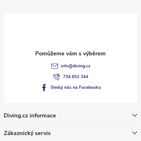
t
í
info
@
diving.cz
734 652 344
Sleduj nás na Facebooku
Diving.cz informace
Zákaznický servis