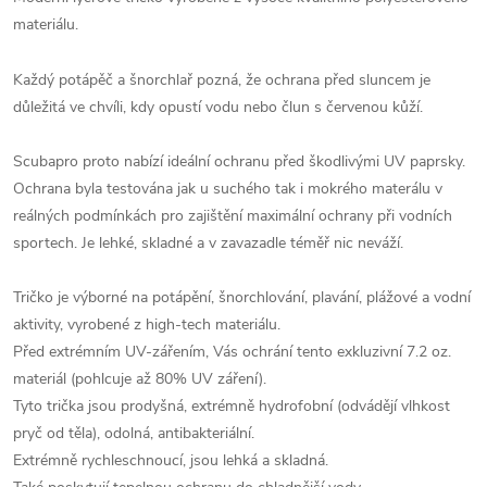
materiálu.
Každý potápěč a šnorchlař pozná, že ochrana před sluncem je
důležitá ve chvíli, kdy opustí vodu nebo člun s červenou kůží.
Scubapro proto nabízí ideální ochranu před škodlivými UV paprsky.
Ochrana byla testována jak u suchého tak i mokrého materálu v
reálných podmínkách pro zajištění maximální ochrany při vodních
sportech. Je lehké, skladné a v zavazadle téměř nic neváží.
Tričko je výborné na potápění, šnorchlování, plavání, plážové a vodní
aktivity, vyrobené z high-tech materiálu.
Před extrémním UV-zářením, Vás ochrání tento exkluzivní 7.2 oz.
materiál (pohlcuje až 80% UV záření).
Tyto trička jsou prodyšná, extrémně hydrofobní (odvádějí vlhkost
pryč od těla), odolná, antibakteriální.
Extrémně rychleschnoucí, jsou lehká a skladná.