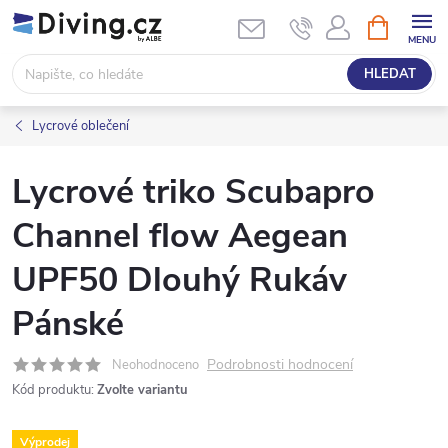
Přejít
NÁKUPNÍ
KOŠÍK
na
obsah
HLEDAT
Lycrové oblečení
Lycrové triko Scubapro
Channel flow Aegean
UPF50 Dlouhý Rukáv
Pánské
Podrobnosti hodnocení
Neohodnoceno
Kód produktu:
Zvolte variantu
Výprodej