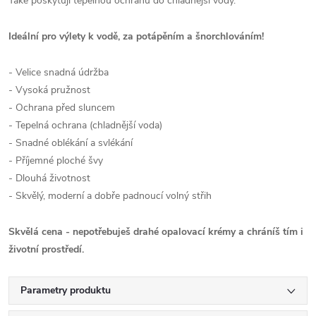
Také poskytují tepelnou ochranu do chladnější vody.
Ideální pro výlety k vodě, za potápěním a šnorchlováním!
- Velice snadná údržba
- Vysoká pružnost
- Ochrana před sluncem
- Tepelná ochrana (chladnější voda)
- Snadné oblékání a svlékání
- Příjemné ploché švy
- Dlouhá životnost
- Skvělý, moderní a dobře padnoucí volný střih
Skvělá cena - nepotřebuješ drahé opalovací krémy a chráníš tím i
životní prostředí.
Parametry produktu