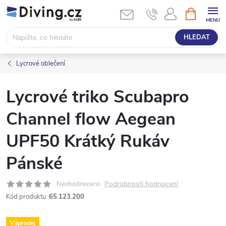
Přejít
NÁKUPNÍ
KOŠÍK
na
obsah
HLEDAT
Lycrové oblečení
Lycrové triko Scubapro
Channel flow Aegean
UPF50 Krátký Rukáv
Pánské
Podrobnosti hodnocení
Neohodnoceno
Kód produktu:
65.123.200
Výprodej