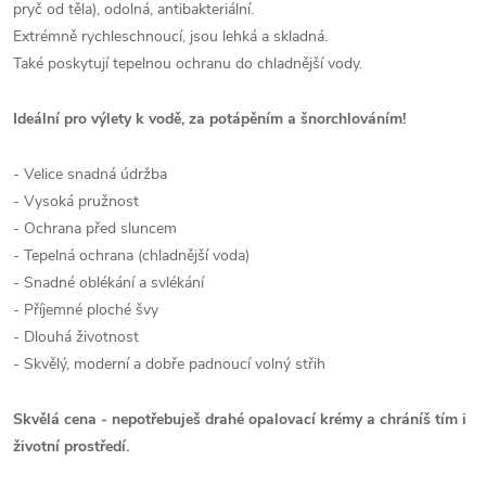
pryč od těla), odolná, antibakteriální.
Extrémně rychleschnoucí, jsou lehká a skladná.
Také poskytují tepelnou ochranu do chladnější vody.
Ideální pro výlety k vodě, za potápěním a šnorchlováním!
- Velice snadná údržba
- Vysoká pružnost
- Ochrana před sluncem
- Tepelná ochrana (chladnější voda)
- Snadné oblékání a svlékání
- Příjemné ploché švy
- Dlouhá životnost
- Skvělý, moderní a dobře padnoucí volný střih
Skvělá cena - nepotřebuješ drahé opalovací krémy a chráníš tím i
životní prostředí.