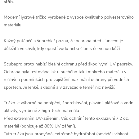
střih.
Moderní lycrové tričko vyrobené z vysoce kvalitního polyesterového
materiálu.
Každý potápěč a šnorchlař pozná, že ochrana před sluncem je
důležitá ve chvíli, kdy opustí vodu nebo člun s červenou kůží.
Scubapro proto nabízí ideální ochranu před škodlivými UV paprsky.
Ochrana byla testována jak u suchého tak i mokrého materálu v
reálných podmínkách pro zajištění maximální ochrany při vodních
sportech. Je lehké, skladné a v zavazadle téměř nic neváží.
Tričko je výborné na potápění, šnorchlování, plavání, plážové a vodní
aktivity, vyrobené z high-tech materiálu.
Před extrémním UV-zářením, Vás ochrání tento exkluzivní 7.2 oz.
materiál (pohlcuje až 80% UV záření).
Tyto trička jsou prodyšná, extrémně hydrofobní (odvádějí vlhkost