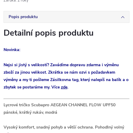
Záruka
:
2 roky
Popis produktu
Detailní popis produktu
Novinka:
Nejsi si jistý s velikostí? Zavádíme dopravu zdarma i výměnu
zboží za jinou velikost. Zkrátka se nám ozvi s požadavkem
výměny a my ti pošleme Zásilkovna tag, který nalepíš na balík a o
zbytek se postaráme my. Více
zde
.
Lycrové tričko Scubapro AEGEAN CHANNEL FLOW UPF50
pánské, krátký rukáv, modrá
Vysoký komfort, snadný pohyb a větší ochrana. Pohodlný volný