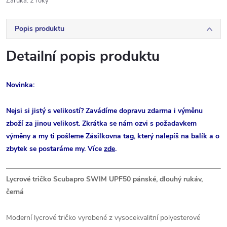
Záruka
:
2 roky
Popis produktu
Detailní popis produktu
Novinka:
Nejsi si jistý s velikostí? Zavádíme dopravu zdarma i výměnu
zboží za jinou velikost. Zkrátka se nám ozvi s požadavkem
výměny a my ti pošleme Zásilkovna tag, který nalepíš na balík a o
zbytek se postaráme my. Více
zde
.
Lycrové tričko Scubapro SWIM UPF50 pánské, dlouhý rukáv,
černá
Moderní lycrové tričko vyrobené z vysocekvalitní polyesterové