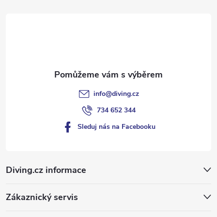
t
í
info
@
diving.cz
734 652 344
Sleduj nás na Facebooku
Diving.cz informace
Zákaznický servis