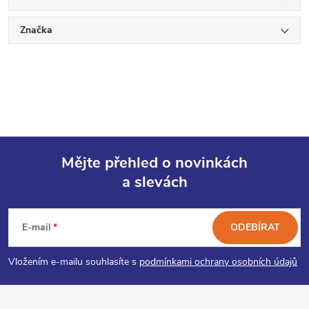
Značka
Mějte přehled o novinkách
a slevách
Z
á
E-mail
ODEBÍRAT
p
Vložením e-mailu souhlasíte s
podmínkami ochrany osobních údajů
a