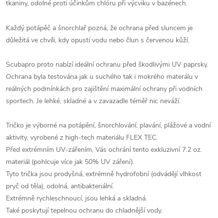
tkaniny, odolné proti účinkům chlóru při výcviku v bazénech.
Každý potápěč a šnorchlař pozná, že ochrana před sluncem je
důležitá ve chvíli, kdy opustí vodu nebo člun s červenou kůží.
Scubapro proto nabízí ideální ochranu před škodlivými UV paprsky.
Ochrana byla testována jak u suchého tak i mokrého materálu v
reálných podmínkách pro zajištění maximální ochrany při vodních
sportech. Je lehké, skladné a v zavazadle téměř nic neváží.
Tričko je výborné na potápění, šnorchlování, plavání, plážové a vodní
aktivity, vyrobené z high-tech materiálu FLEX TEC.
Před extrémním UV-zářením, Vás ochrání tento exkluzivní 7.2 oz.
materiál (pohlcuje více jak 50% UV záření).
Tyto trička jsou prodyšná, extrémně hydrofobní (odvádějí vlhkost
pryč od těla), odolná, antibakteriální.
Extrémně rychleschnoucí, jsou lehká a skladná.
Také poskytují tepelnou ochranu do chladnější vody.