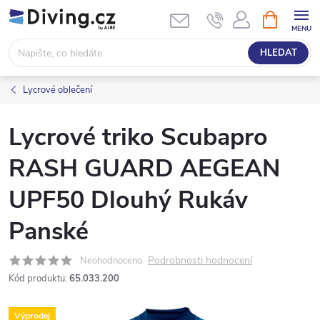
Přejít
NÁKUPNÍ
KOŠÍK
na
obsah
HLEDAT
Lycrové oblečení
Lycrové triko Scubapro
RASH GUARD AEGEAN
UPF50 Dlouhý Rukáv
Panské
Podrobnosti hodnocení
Neohodnoceno
Kód produktu:
65.033.200
Výprodej