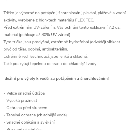
Tričko je výborné na potápění, šnorchlování, plavání, plážové a vodní
aktivity, vyrobené z high-tech materiálu FLEX TEC.
Před extrémním UV-zářením, Vás ochrání tento exkluzivní 7.2 oz.
materiál (pohlcuje až 80% UV záření).
Tyto trička jsou prodyšná, extrémně hydrofobní (odvádějí vlhkost
pryč od těla), odolná, antibakteriální.
Extrémně rychleschnoucí, jsou lehká a skladná.
Také poskytují tepelnou ochranu do chladnější vody.
Ideální pro výlety k vodě, za potápěním a šnorchlováním!
- Velice snadná údržba
- Vysoká pružnost
- Ochrana před sluncem
- Tepelná ochrana (chladnější voda)
- Snadné oblékání a svlékání
- Příjemné ploché švy