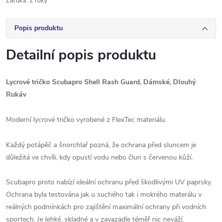
Záruka
:
2 roky
Popis produktu
Detailní popis produktu
Lycrové tričko Scubapro Shell Rash Guard, Dámské, Dlouhý
Rukáv
Moderní lycrové tričko vyrobené z FlexTec materiálu.
Každý potápěč a šnorchlař pozná, že ochrana před sluncem je
důležitá ve chvíli, kdy opustí vodu nebo člun s červenou kůží.
Scubapro proto nabízí ideální ochranu před škodlivými UV paprsky.
Ochrana byla testována jak u suchého tak i mokrého materálu v
reálných podmínkách pro zajištění maximální ochrany při vodních
sportech. Je lehké, skladné a v zavazadle téměř nic neváží.