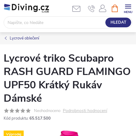
Přejít
NÁKUPNÍ
KOŠÍK
na
obsah
HLEDAT
Lycrové oblečení
Lycrové triko Scubapro
RASH GUARD FLAMINGO
UPF50 Krátký Rukáv
Dámské
Podrobnosti hodnocení
Neohodnoceno
Kód produktu:
65.517.500
Výprodej