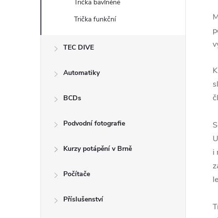
Trička bavlněné
M
Trička funkční
p
v
TEC DIVE
K
Automatiky
s
č
BCDs
Podvodní fotografie
S
U
Kurzy potápění v Brně
i
z
Počítače
l
Příslušenství
T