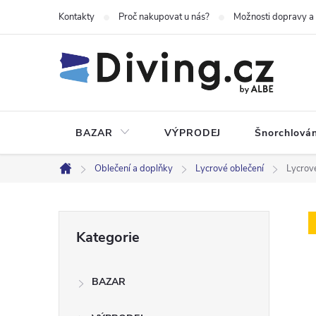
Přejít
Kontakty
Proč nakupovat u nás?
Možnosti dopravy a
na
obsah
BAZAR
VÝPRODEJ
Šnorchlován
Oblečení a doplňky
Lycrové oblečení
Lycrov
Domů
P
Přeskočit
Kategorie
kategorie
o
BAZAR
s