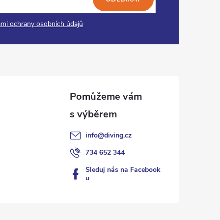
mi ochrany osobních údajů
info
@
diving.cz
734 652 344
Sleduj nás na Facebook
u