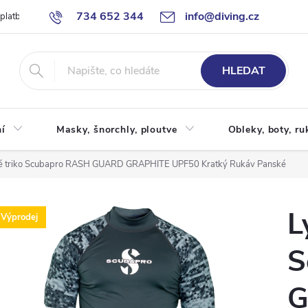
734 652 344
info@diving.cz
 platby
Jak nakupovat
Obchodní podmínky
Reklamace
P
HLEDAT
í
Masky, šnorchly, ploutve
Obleky, boty, ru
é triko Scubapro RASH GUARD GRAPHITE UPF50 Kratký Rukáv Panské
L
Výprodej
S
G