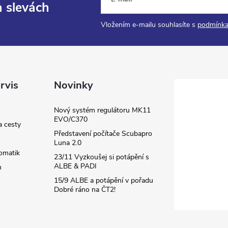
a slevách
Vložením e-mailu souhlasíte s
podmínka
rvis
Novinky
Nový systém regulátoru MK11
EVO/C370
a cesty
Představení počítače Scubapro
Luna 2.0
omatik
23/11 Vyzkoušej si potápění s
ALBE & PADI
m
15/9 ALBE a potápění v pořadu
Dobré ráno na ČT2!