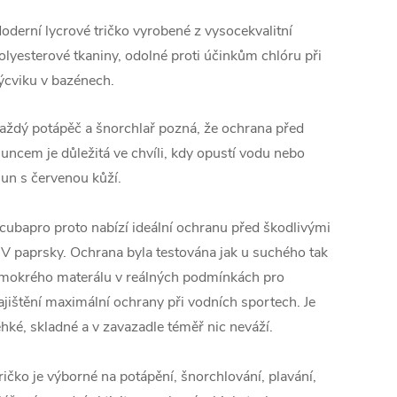
oderní lycrové tričko vyrobené z vysocekvalitní
olyesterové tkaniny, odolné proti účinkům chlóru při
ýcviku v bazénech.
aždý potápěč a šnorchlař pozná, že ochrana před
luncem je důležitá ve chvíli, kdy opustí vodu nebo
lun s červenou kůží.
cubapro proto nabízí ideální ochranu před škodlivými
V paprsky. Ochrana byla testována jak u suchého tak
 mokrého materálu v reálných podmínkách pro
ajištění maximální ochrany při vodních sportech. Je
ehké, skladné a v zavazadle téměř nic neváží.
ričko je výborné na potápění, šnorchlování, plavání,