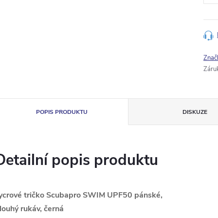
Znač
Záru
POPIS PRODUKTU
DISKUZE
Detailní popis produktu
ycrové tričko Scubapro SWIM UPF50 pánské,
louhý rukáv, černá