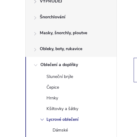
VÝPRODEJ
t
Šnorchlování
r
a
Masky, šnorchly, ploutve
n
Obleky, boty, rukavice
n
Oblečení a doplňky
Sluneční brýle
í
Čepice
p
Hrnky
Kšiltovky a šátky
a
Lycrové oblečení
n
Dámské