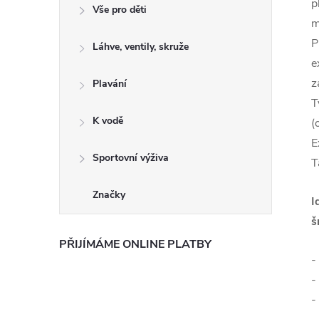
p
Vše pro děti
m
P
Láhve, ventily, skruže
e
z
Plavání
T
K vodě
(
E
Sportovní výživa
T
Značky
I
š
PŘIJÍMÁME ONLINE PLATBY
-
-
-