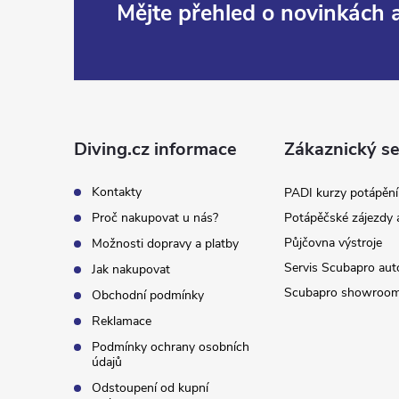
Z
Mějte přehled o novinkách
á
p
a
Diving.cz informace
Zákaznický se
t
Kontakty
PADI kurzy potápění
Proč nakupovat u nás?
Potápěčské zájezdy 
í
Půjčovna výstroje
Možnosti dopravy a platby
Servis Scubapro aut
Jak nakupovat
Scubapro showroo
Obchodní podmínky
Reklamace
Podmínky ochrany osobních
údajů
Odstoupení od kupní