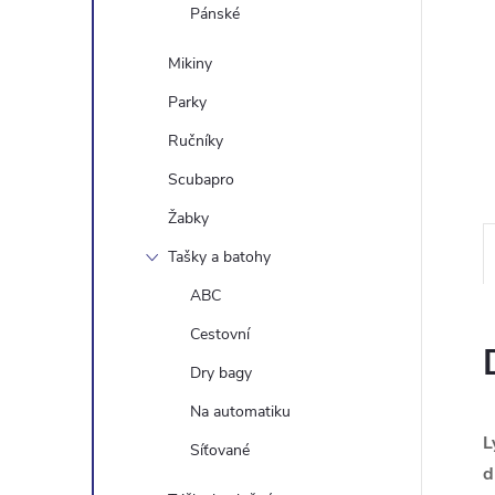
e
Pánské
Mikiny
l
Parky
Ručníky
Scubapro
Žabky
Tašky a batohy
ABC
Cestovní
Dry bagy
Na automatiku
L
Síťované
d