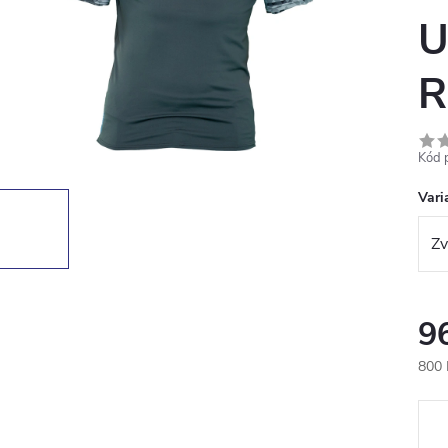
U
R
Kód 
Vari
9
800 
Měr
cena