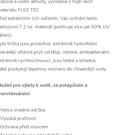
lážové a vodní aktivity, vyrobené z high-tech
ateriálu FLEX TEC.
řed extrémním UV-zářením, Vás ochrání tento
xkluzivní 7.2 oz. materiál (pohlcuje více jak 50% UV
áření).
yto trička jsou prodyšná, extrémně hydrofobní
odvádějí vlhkost pryč od těla), odolná, antibakteriální.
xtrémně rychleschnoucí, jsou lehká a skladná.
aké poskytují tepelnou ochranu do chladnější vody.
deální pro výlety k vodě, za potápěním a
norchlováním!
 Velice snadná údržba
 Vysoká pružnost
 Ochrana před sluncem