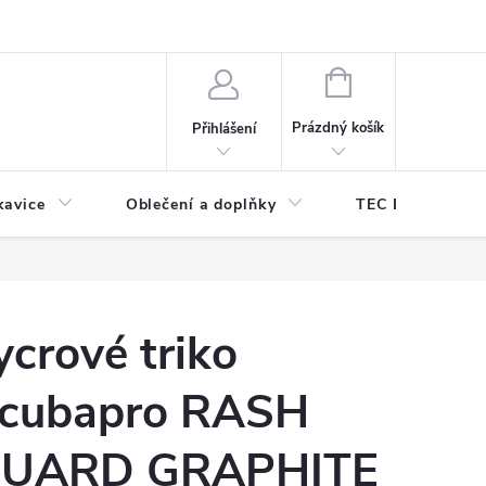
odmínky ochrany osobních údajů
Odstoupení od kupní smlouvy
NÁKUPNÍ
KOŠÍK
Prázdný košík
Přihlášení
kavice
Oblečení a doplňky
TEC DIVE
ycrové triko
cubapro RASH
UARD GRAPHITE