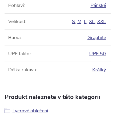
Pohlaví
:
Pánské
Velikost
:
S
,
M
,
L
,
XL
,
XXL
Barva
:
Graphite
UPF faktor
:
UPF 50
Délka rukávu
:
Krátký
Produkt naleznete v této kategorii
Lycrové oblečení