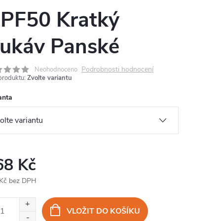
PF50 Kratký
ukáv Panské
Podrobnosti hodnocení
Neohodnoceno
produktu:
Zvolte variantu
anta
68 Kč
Kč bez DPH
ná
:
VLOŽIT DO KOŠÍKU