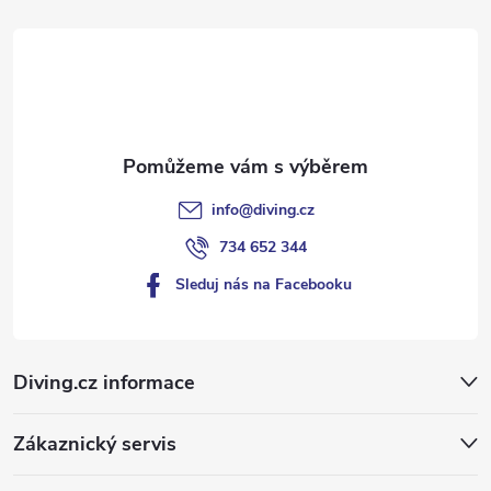
t
í
info
@
diving.cz
734 652 344
Sleduj nás na Facebooku
Diving.cz informace
Zákaznický servis