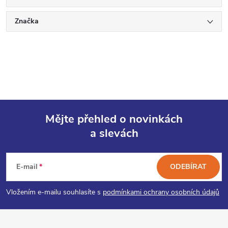
Značka
Mějte přehled o novinkách
a slevách
Z
á
E-mail
ODEBÍRAT
p
Vložením e-mailu souhlasíte s
podmínkami ochrany osobních údajů
a