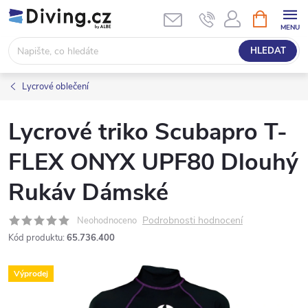
Přejít
NÁKUPNÍ
KOŠÍK
na
obsah
HLEDAT
Lycrové oblečení
Lycrové triko Scubapro T-
FLEX ONYX UPF80 Dlouhý
Rukáv Dámské
Podrobnosti hodnocení
Neohodnoceno
Kód produktu:
65.736.400
Výprodej