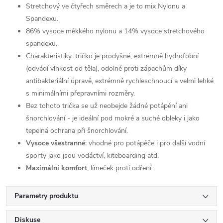
Stretchový ve čtyřech směrech a je to mix Nylonu a
Spandexu.
86% vysoce měkkého nylonu a 14% vysoce stretchového
spandexu.
Charakteristiky: tričko je prodyšné, extrémně hydrofobní
(odvádí vlhkost od těla), odolné proti zápachům díky
antibakteriální úpravě, extrémně rychleschnoucí a velmi lehké
s minimálními přepravními rozměry.
Bez tohoto trička se už neobejde žádné potápění ani
šnorchlování - je ideální pod mokré a suché obleky i jako
tepelná ochrana při šnorchlování.
Vysoce všestranné:
vhodné pro potápěče i pro další vodní
sporty jako jsou vodáctví, kiteboarding atd.
Maximální komfort
, límeček proti odření.
Parametry produktu
Diskuse