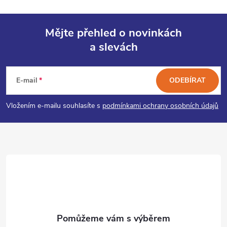
Mějte přehled o novinkách
a slevách
Z
á
E-mail
ODEBÍRAT
p
Vložením e-mailu souhlasíte s
podmínkami ochrany osobních údajů
a
t
í