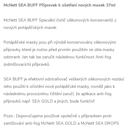
McNett SEA BUFF Přípravek k ošetření nových masek 37ml
McNett SEA BUFF Speciální čistič silikonových konzervantů z
nových potápěčských masek.
Potápěčské masky jsou při výrobě konzervovány silikonovými
přípravky, které je nutno před prvním použitím ze skla masky
odstranit. Jen tak lze zaručit následnou funkčnost Anti-fog
(odmlžovacích) přípravků.
SEA BUFF je efektivní odstraňovač veškerých silikonových reziduí.
Jeho použití k očistění nové potápěčské masky, rovněž jako k
následnému provoznímu čištění zaručí, že aplikace anti-fog
přípravků např. SEA GOLD a jiných, bude funkční!
Pozn.: Doporučujeme používat společně s přípravkem proti
zamlžování anti-fog McNett SEA GOLD a McNett SEA DROPS.