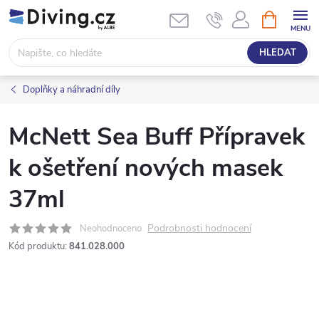
Přejít
NÁKUPNÍ
KOŠÍK
na
obsah
HLEDAT
Doplňky a náhradní díly
McNett Sea Buff Přípravek
k ošetření nových masek
37ml
Podrobnosti hodnocení
Neohodnoceno
Kód produktu:
841.028.000