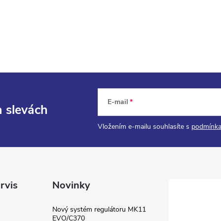
E-mail
a slevách
Vložením e-mailu souhlasíte s
podmínka
rvis
Novinky
Nový systém regulátoru MK11
EVO/C370