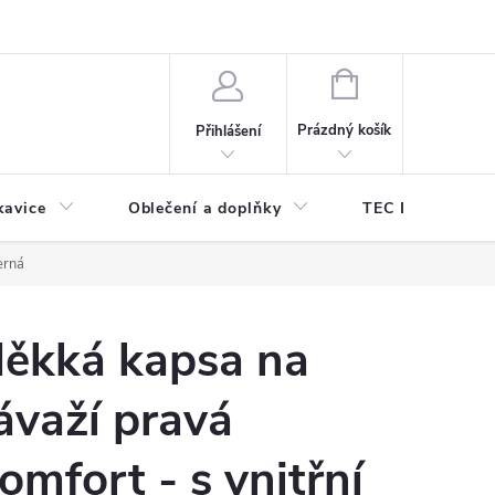
odmínky ochrany osobních údajů
Odstoupení od kupní smlouvy
NÁKUPNÍ
KOŠÍK
Prázdný košík
Přihlášení
kavice
Oblečení a doplňky
TEC DIVE
erná
ěkká kapsa na
ávaží pravá
omfort - s vnitřní