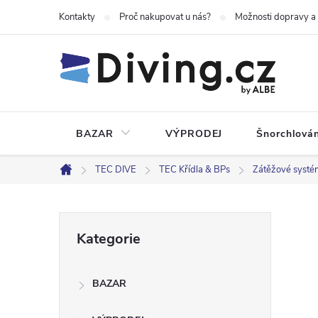
Přejít
Kontakty
Proč nakupovat u nás?
Možnosti dopravy a
na
obsah
BAZAR
VÝPRODEJ
Šnorchlován
TEC DIVE
TEC Křídla & BPs
Zátěžové systé
Domů
P
Přeskočit
Kategorie
kategorie
o
BAZAR
s