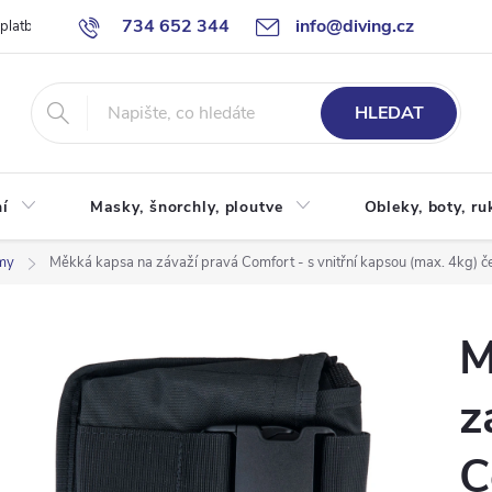
734 652 344
info@diving.cz
 platby
Jak nakupovat
Obchodní podmínky
Reklamace
P
HLEDAT
í
Masky, šnorchly, ploutve
Obleky, boty, ru
my
Měkká kapsa na závaží pravá Comfort - s vnitřní kapsou (max. 4kg) č
M
z
C