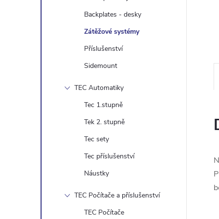
e
Backplates - desky
l
Zátěžové systémy
Příslušenství
Sidemount
TEC Automatiky
Tec 1.stupně
Tek 2. stupně
Tec sety
Tec příslušenství
N
Náustky
P
b
TEC Počítače a příslušenství
TEC Počítače