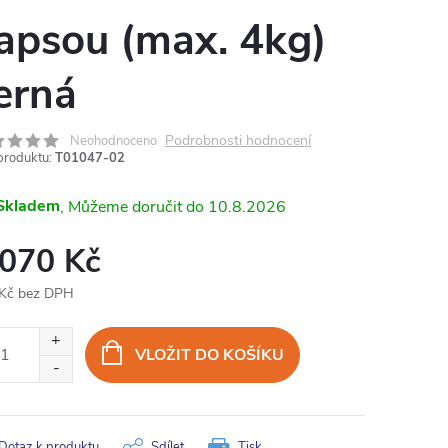
apsou (max. 4kg)
erná
Podrobnosti hodnocení
Neohodnoceno
produktu:
T01047-02
Skladem
10.8.2026
 070 Kč
Kč bez DPH
ná
:
VLOŽIT DO KOŠÍKU
Dotaz k produktu
Sdílet
Tisk