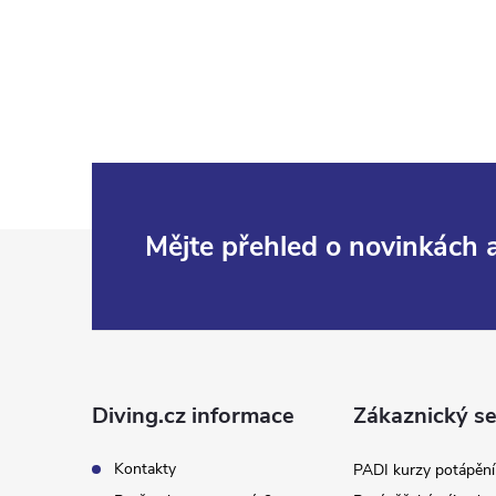
Z
Mějte přehled o novinkách
á
p
a
Diving.cz informace
Zákaznický se
t
Kontakty
PADI kurzy potápění