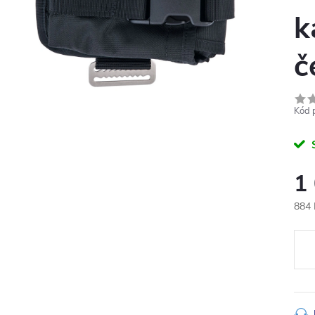
k
č
Kód 
1
884 
Měr
cena