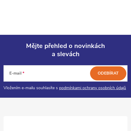
Mějte přehled o novinkách
a slevách
Z
á
E-mail
ODEBÍRAT
p
Vložením e-mailu souhlasíte s
podmínkami ochrany osobních údajů
a
t