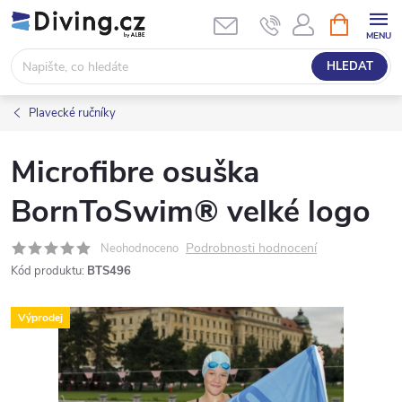
Přejít
NÁKUPNÍ
KOŠÍK
na
obsah
HLEDAT
Plavecké ručníky
Microfibre osuška
BornToSwim® velké logo
Podrobnosti hodnocení
Neohodnoceno
Kód produktu:
BTS496
Výprodej