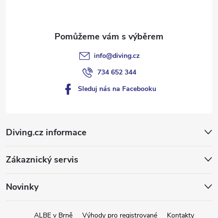
í
info
@
diving.cz
734 652 344
Sleduj nás na Facebooku
Diving.cz informace
Zákaznický servis
Novinky
ALBE v Brně
Výhody pro registrované
Kontakty