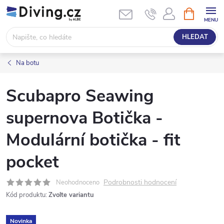
Přejít
NÁKUPNÍ
KOŠÍK
na
obsah
HLEDAT
Na botu
Scubapro Seawing
supernova Botička -
Modulární botička - fit
pocket
Podrobnosti hodnocení
Neohodnoceno
Kód produktu:
Zvolte variantu
Novinka