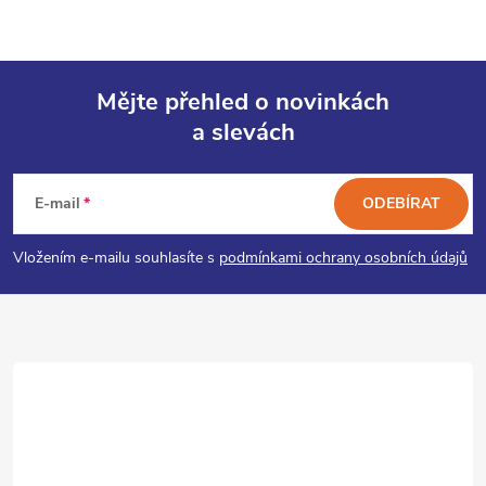
Mějte přehled o novinkách
a slevách
Z
á
E-mail
ODEBÍRAT
p
Vložením e-mailu souhlasíte s
podmínkami ochrany osobních údajů
a
t
í