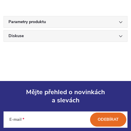
Parametry produktu
Diskuse
Mějte přehled o novinkách
a slevách
Z
á
E-mail
ODEBÍRAT