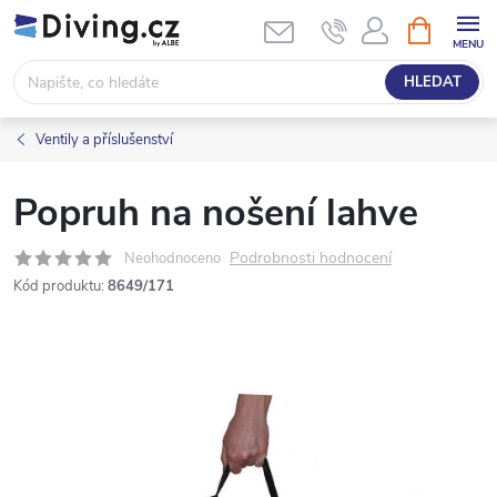
Přejít
NÁKUPNÍ
KOŠÍK
na
obsah
HLEDAT
Ventily a příslušenství
Popruh na nošení lahve
Podrobnosti hodnocení
Neohodnoceno
Kód produktu:
8649/171